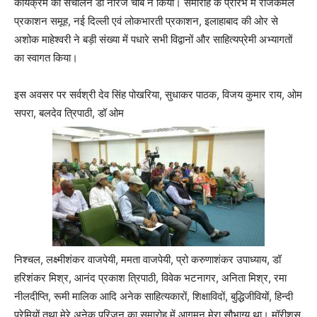
कार्यक्रम का संचालन डॉ नीरज चौबे ने किया। समारोह के प्रारंभ में राजकमल
प्रकाशन समूह, नई दिल्ली एवं लोकभारती प्रकाशन, इलाहाबाद की ओर से
अशोक माहेश्वरी ने बड़ी संख्या में पधारे सभी विद्वानों और साहित्यप्रेमी अभ्यागतों
का स्वागत किया।
इस अवसर पर सर्वश्री देव सिंह पोखरिया, सुधाकर पाठक, विजय कुमार राय, ओम
सपरा, बलदेव त्रिपाठी, डॉ ओम
निश्चल, लक्ष्मीशंकर वाजपेयी, ममता वाजपेयी, प्रो करुणाशंकर उपाध्याय, डॉ
हरिशंकर मिश्र, आनंद प्रकाश त्रिपाठी, विवेक भटनागर, अनिता मिश्र, रमा
नीलदीप्ति, रूमी मालिक आदि अनेक साहित्यकारों, शिक्षाविदों, बुद्धिजीवियों, हिन्दी
प्रेमियों तथा मेरे अनेक परिजन का समारोह में आगमन मेरा सौभाग्य था। मॉरीशस