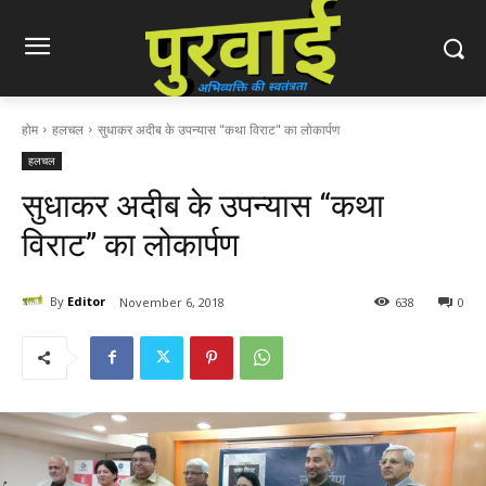
होम
हलचल
सुधाकर अदीब के उपन्यास "कथा विराट" का लोकार्पण
हलचल
सुधाकर अदीब के उपन्यास “कथा
विराट” का लोकार्पण
By
Editor
November 6, 2018
638
0