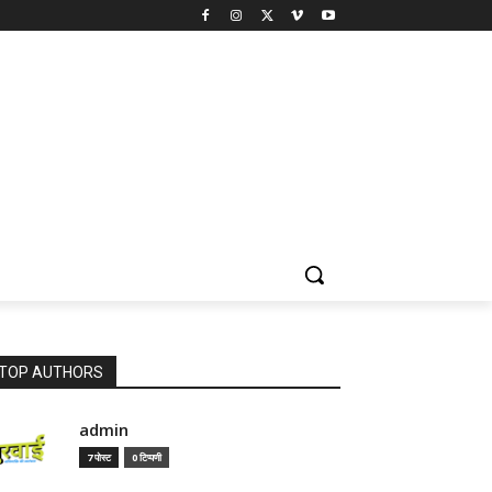
TOP AUTHORS
admin
7 पोस्ट
0 टिप्पणी