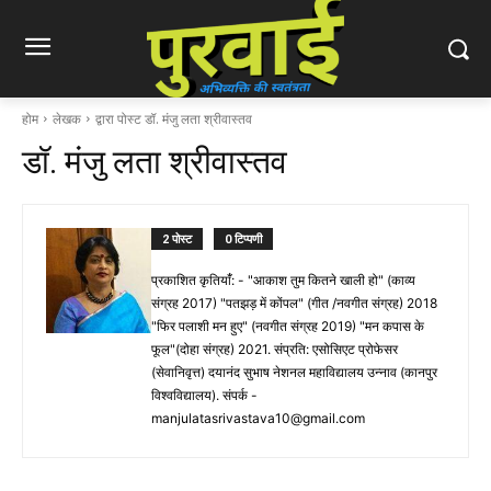
होम
लेखक
द्वारा पोस्ट डॉ. मंजु लता श्रीवास्तव
डॉ. मंजु लता श्रीवास्तव
2 पोस्ट
0 टिप्पणी
प्रकाशित कृतियांँ: - "आकाश तुम कितने खाली हो" (काव्य
संग्रह 2017) "पतझड़ में कोंपल" (गीत /नवगीत संग्रह) 2018
"फिर पलाशी मन हुए" (नवगीत संग्रह 2019) "मन कपास के
फूल"(दोहा संग्रह) 2021. संप्रति: एसोसिएट प्रोफेसर
(सेवानिवृत्त) दयानंद सुभाष नेशनल महाविद्यालय उन्नाव (कानपुर
विश्वविद्यालय). संपर्क -
manjulatasrivastava10@gmail.com