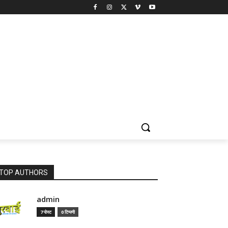
TOP AUTHORS
admin
7 पोस्ट
0 टिप्पणी