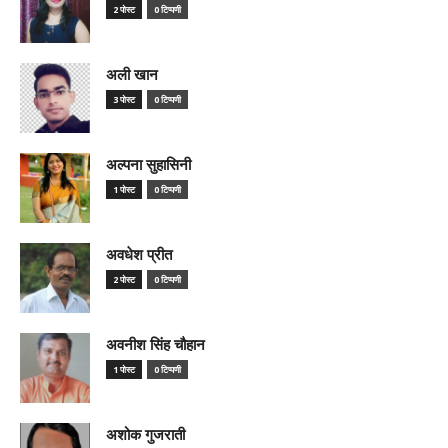
2 पोस्ट
0 टिप्पणी
अली खान
3 पोस्ट
0 टिप्पणी
अल्पना सुहासिनी
1 पोस्ट
0 टिप्पणी
अवधेश प्रीत
2 पोस्ट
0 टिप्पणी
अवनीश सिंह चौहान
1 पोस्ट
0 टिप्पणी
अशोक गुजराती