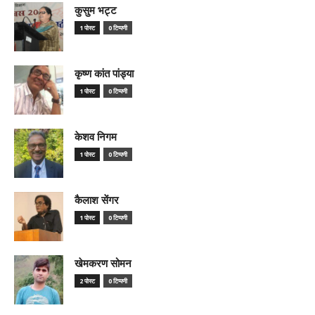
कुसुम भट्ट
1 पोस्ट
0 टिप्पणी
कृष्ण कांत पांड्या
1 पोस्ट
0 टिप्पणी
केशव निगम
1 पोस्ट
0 टिप्पणी
कैलाश सेंगर
1 पोस्ट
0 टिप्पणी
खेमकरण सोमन
2 पोस्ट
0 टिप्पणी