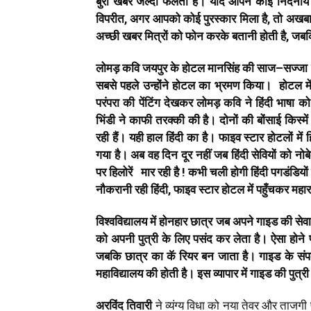
बुरी
खबरें
जल्दी
फैलती
हैं।
यदि
आपने
कोई
निंदनीय
विपरीत
,
अगर
आपको
कोई
पुरस्कार
मिला
है
,
तो
अखबा
अच्छी
खबर
मित्रों
को
फोन
करके
बतानी
होती
है
,
जबक
लोमड़
कवि
जयपुर
के
होटल
मानसिंह
की
साज
–
सज्जा
सबसे
पहले
उन्होंने
होटल
का
भ्रमण
किया।
होटल
मे
परंपरा
की
पेंटिंग
देखकर
लोमड़
कवि
ने
हिंदी
भाषा
को
भिंडी
ने
काफी
तरक्की
की
है।
दोनों
की
बोंसाई
किस्में
रही
हैं।
यही
हाल
हिंदी
का
है।
फाइव
स्टार
होटलों
में
ह
गया
है।
अब
वह
दिन
दूर
नहीं
जब
हिंदी
सेवियों
को
नोब
पर
हिलोरें
मार
रही
है
!
कभी
चली
होगी
हिंदी
पगडंडियों
नौकरानी
रही
हिंदी
,
फाइव
स्टार
होटल
में
पहुँचकर
महार
विश्वविद्यालय
में
होनहार
छात्र
जब
अपने
गाइड
की
सेव
को
अपनी
पुत्री
के
लिए
पसंद
कर
लेता
है।
ऐसा
होने
जबकि
छात्र
का
कॅ
रियर
बन
जाता
है।
गाइड
के
संप
महाविद्यालय
की
होती
है।
इस
व्यापार
में
गाइड
की
पुत्री
अरविंद
तिवारी
ने व्यंग्य विधा को नया तेवर और ताजगी 