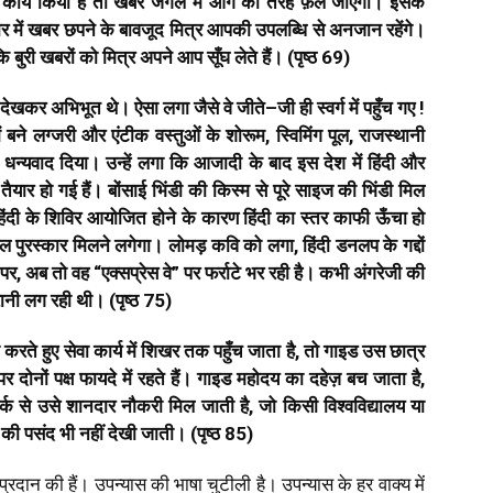
कार्य
किया
है
तो
खबर
जंगल
में
आग
की
तरह
फ़ैल
जाएगी।
इसके
र
में
खबर
छपने
के
बावजूद
मित्र
आपकी
उपलब्धि
से
अनजान
रहेंगे।
ि
बुरी
खबरों
को
मित्र
अपने
आप
सूँघ
लेते
हैं।
(
पृष्ठ
69)
देखकर
अभिभूत
थे।
ऐसा
लगा
जैसे
वे
जीते
–
जी
ही
स्वर्ग
में
पहुँच
गए
!
ं
बने
लग्जरी
और
एंटीक
वस्तुओं
के
शोरूम
,
स्विमिंग
पूल
,
राजस्थानी
धन्यवाद
दिया।
उन्हें
लगा
कि
आजादी
के
बाद
इस
देश
में
हिंदी
और
तैयार
हो
गई
हैं।
बोंसाई
भिंडी
की
किस्म
से
पूरे
साइज
की
भिंडी
मिल
िंदी
के
शिविर
आयोजित
होने
के
कारण
हिंदी
का
स्तर
काफी
ऊँचा
हो
ेल
पुरस्कार
मिलने
लगेगा।
लोमड़
कवि
को
लगा
,
हिंदी
डनलप
के
गद्दों
पर
,
अब
तो
वह
“
एक्सप्रेस
वे
”
पर
फर्राटे
भर
रही
है।
कभी
अंगरेजी
की
ानी
लग
रही
थी।
(
पृष्ठ
75)
ा
करते
हुए
सेवा
कार्य
में
शिखर
तक
पहुँच
जाता
है
,
तो
गाइड
उस
छात्र
पर
दोनों
पक्ष
फायदे
में
रहते
हैं।
गाइड
महोदय
का
दहेज़
बच
जाता
है
,
र्क
से
उसे
शानदार
नौकरी
मिल
जाती
है
,
जो
किसी
विश्वविद्यालय
या
की
पसंद
भी
नहीं
देखी
जाती।
(
पृष्ठ
85)
प्रदान की हैं। उपन्यास की भाषा चुटीली है। उपन्यास के हर वाक्य में