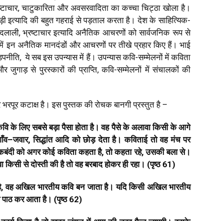
 भ्रष्टाचार, चाटुकारिता और अवसरवादिता का कच्चा चिट्ठा खोला है।
ाधड़ी इत्यादि की बहुत गहराई से पड़ताल करता है। देश के साहित्यिक-
त, दलाली, भ्रष्टाचार इत्यादि अनैतिक आचरणों को सार्वजनिक रूप से
यास में इन अनैतिक मानदंडों और आचरणों पर तीखे प्रहार किए हैं। भाई
नीति, ये सब इस उपन्यास में हैं। उपन्यास कवि-सम्मेलनों में कविता
जुगाड़ से पुरस्कारों की प्राप्ति, कवि-सम्मेलनों में संचालकों की
और भरपूर कटाक्ष है। इस पुस्तक की रोचक बानगी प्रस्तुत है –
कवि
के
लिए
सबसे
बड़ा
पैसा
होता
है।
वह
पैसे
के
अलावा
किसी
के
आगे
ाँव
–
जवार
,
सिद्धांत
आदि
को
छोड़
देता
है।
कविताई
तो
वह
मंच
पर
कबंदी
को
अगर
कोई
कविता
कहता
है
,
तो
कहता
रहे
,
उसकी
बला
से।
ा
किसी
से
दोस्ती
की
है
तो
वह
बरबाद
होकर
ही
रहा।
(
पृष्ठ
61)
ै
,
वह
अखिल
भारतीय
कवि
बन
जाता
है।
यदि
किसी
अखिल
भारतीय
पाठ
कर
आता
है।
(
पृष्ठ
62)