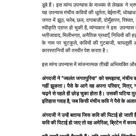
डूबे हैं। इस व्यंग्य उपन्यास के माध्यम से लेखक ने
यह उपन्यास मंचीय कवियों की धूर्तता, बेईमानी, धोख
जगत में झूठ, फरेब, छल, दगाबाज़ी, दोमुँहापन, रिश्व
स्वीकृति प्राप्त हो चुकी है, व्यंग्यकार ने इस उपन्
भतीजावाद, मिलीभगत, अनैतिक प्रथाएँ, निधियों की हड़प
के नाम पर चुटकुले, कवियों की गुटबाजी, चापलूसी और 
कारस्तानियों की तस्वीर पेश करता है।
इस व्यंग्य उपन्यास में व्यंजनात्मक तीखी अभिव्यक्ति 
अंगदजी
ने
“
ज्वलंत
जगतपुरिया
”
को
समझाया
,
मंचीय
नहीं
झुकता।
पैसे
के
आगे
वह
अपना
परिवार
,
मित्र
,
ग
चढ़ने
से
पहले
ही
छोड़
चुका
होता
है।
उसकी
घटिया
तु
इतिहास
गवाह
है
,
जब
किसी
मंचीय
कवि
ने
पैसे
के
अलाव
अंगदजी
ने
उन्हें
बताया
जिस
कवि
की
पिटाई
हो
जाती
ह
कवि
की
पिटाई
हो
जाए
तो
वह
अमेरिआ
,
ब्रिटेन
में
काव्य