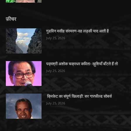
फ़ीचर
गुडविन मसीह संस्मरण-वह लड़की याद आती है
July 25, 2026
पद्मश्री अशोक चक्रधर कविता- ख़ुशियाँ बाँटते हैं तो
July 25, 2026
क्रिकेट का संपूर्ण खिलाड़ी: सर गारफील्ड सोबर्स
July 25, 2026