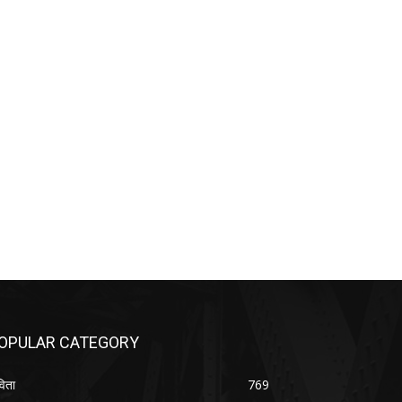
OPULAR CATEGORY
िता
769