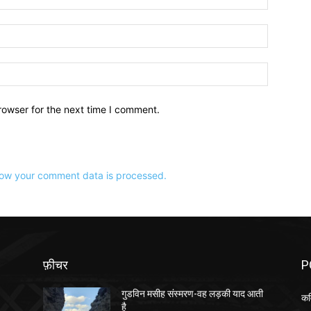
ईमेल:*
वेबसाइट:
rowser for the next time I comment.
ow your comment data is processed.
फ़ीचर
P
गुडविन मसीह संस्मरण-वह लड़की याद आती
कव
है