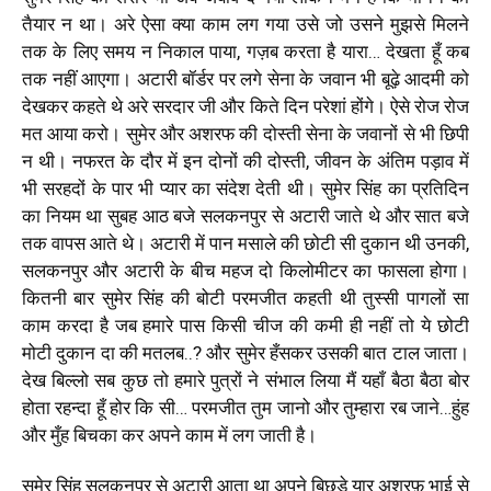
तैयार न था। अरे ऐसा क्या काम लग गया उसे जो उसने मुझसे मिलने
तक के लिए समय न निकाल पाया, गज़ब करता है यारा… देखता हूँ कब
तक नहीं आएगा। अटारी बॉर्डर पर लगे सेना के जवान भी बूढ़े आदमी को
देखकर कहते थे अरे सरदार जी और किते दिन परेशां होंगे। ऐसे रोज रोज
मत आया करो। सुमेर और अशरफ की दोस्ती सेना के जवानों से भी छिपी
न थी। नफरत के दौर में इन दोनों की दोस्ती, जीवन के अंतिम पड़ाव में
भी सरहदों के पार भी प्यार का संदेश देती थी। सुमेर सिंह का प्रतिदिन
का नियम था सुबह आठ बजे सलकनपुर से अटारी जाते थे और सात बजे
तक वापस आते थे। अटारी में पान मसाले की छोटी सी दुकान थी उनकी,
सलकनपुर और अटारी के बीच महज दो किलोमीटर का फासला होगा।
कितनी बार सुमेर सिंह की बोटी परमजीत कहती थी तुस्सी पागलों सा
काम करदा है जब हमारे पास किसी चीज की कमी ही नहीं तो ये छोटी
मोटी दुकान दा की मतलब..? और सुमेर हँसकर उसकी बात टाल जाता।
देख बिल्लो सब कुछ तो हमारे पुत्रों ने संभाल लिया मैं यहाँ बैठा बैठा बोर
होता रहन्दा हूँ होर कि सी… परमजीत तुम जानो और तुम्हारा रब जाने…हुंह
और मुँह बिचका कर अपने काम में लग जाती है।
सुमेर सिंह सलकनपुर से अटारी आता था अपने बिछड़े यार अशरफ़ भाई से