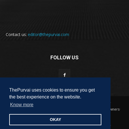
Contact us:
editor@thepurvai.com
FOLLOW US
ThePurvai uses cookies to ensure you get
the best experience on the website.
Copyright 2018-2023 THE PURVAI | All Rights Reserved · And Our
Know more
Sitemap · All Logos & Trademark Belongs To Their Respective Owners·
Designed & Developed by
ALL DIGI SEO
OKAY
पुरवाई
अपनी बात
कविता
कहानी
साहित्यिक हलचल
लेख
लघुकथा