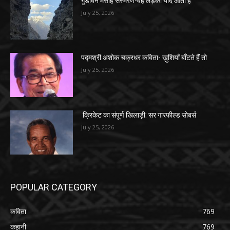
गुडविन मसीह संस्मरण-वह लड़की याद आती है
July 25, 2026
पद्मश्री अशोक चक्रधर कविता- ख़ुशियाँ बाँटते हैं तो
July 25, 2026
क्रिकेट का संपूर्ण खिलाड़ी: सर गारफील्ड सोबर्स
July 25, 2026
POPULAR CATEGORY
कविता
769
कहानी
769