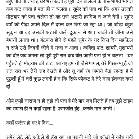
बहुएं पोते पोतियां हैं घर भरा रहता है पूरा दिन बालकों के पीछे भागते भागते
कब कट जाता है पता ही न चलता। सुमेर को पता था कि अगर उसकी
मोट्यार को पता चलेगा तो वह उसे अटारी हरगिज़ न जाने देगी। सुमेर
वर्षों की पीढ़ा अपने दिल में दफ़्न कर जिये जा रहा था। जो थोड़ा बहुत
सुकून था वह उसकी अटारी वाली दुकान से था। बाकी तो जीना उसे
बेमानी लगता था। बंटबारा होने से पहले सुमेर के घर जिस दिन महफ़िल
न सजे उसे जिंदगी जीने में मजा न आता। कविता पाठ, शायरी, मुशायरों
का दौर जब जमता तो पूरी पूरी रात कब बीत जाती पता ही न चलता। घर
पहुँचते ही मोट्यार की डांट…आ गए हम तो जैसे पागल, तेरे पिछलग्गू हैं जो
रात रात भर तेरी राह देखते हैं और तू वहाँ रंग जमाये बैठा रहन्दा है मैं
पूछती हूँ मैं तेरी कुछ लगदी हैं न कि सिर्फ फोकट में तेरे नाल इंतजार करां
दी
ओये कुड़ी नाराज न हो तुझे तो पता है मेरे यार जब मिलते हैं तब मुझे टाइम
का ख्याल ही न कहाँ रहता है..परमजीत हुंह…करके मान जाती।
कहाँ फुर्ररर हो गए वे दिन….,
सुमेर लेटे लेटे अकेले ही हँस रहा था पुरानी यादें जो आँखों में कौंध गयी