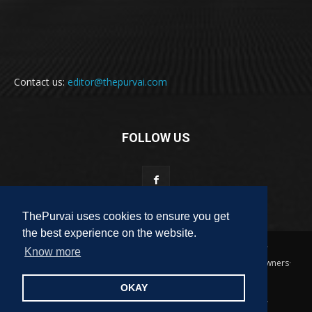
Contact us:
editor@thepurvai.com
FOLLOW US
ThePurvai uses cookies to ensure you get
the best experience on the website.
Copyright 2018-2023 THE PURVAI | All Rights Reserved · And Our
Know more
Sitemap · All Logos & Trademark Belongs To Their Respective Owners·
Designed & Developed by
ALL DIGI SEO
OKAY
पुरवाई
अपनी बात
कविता
कहानी
साहित्यिक हलचल
लेख
लघुकथा