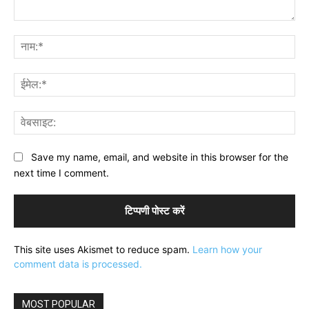
टिप्पणी:
नाम
ईमे
वेब
Save my name, email, and website in this browser for the
next time I comment.
This site uses Akismet to reduce spam.
Learn how your
comment data is processed.
MOST POPULAR