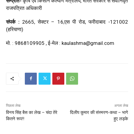
सम्प्रति-
कृषि एवं किसान कल्याण मंत्रालय, भारत सरकार से सेवानिवृत
राजपत्रित अधिकारी
संपर्क :
2665, सेक्टर – 16,एस पी रोड, फरीदाबाद -121002
(हरियाणा)
मो. : 9868109905 , ई-मेल :
kaulashma@gmail.com
पिछला लेख
अगला लेख
विनय सिंह बैस का लेख – चंदा तेरे
दिलीप कुमार की संस्मरण-कथा – भागे
कितने रूप!!
हुए लड़के