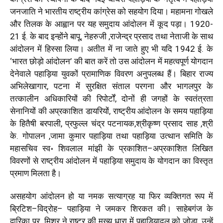
जनजाति
ने
भारतीय
राष्ट्रीय
कांग्रेस
को
सहयोग
दिया।
महामना
गोखले
और
तिलक
के
आह्वान
पर
यह
समुदाय
आंदोलन
में
कूद
पड़ा।
1920-
21
ई.
के
बाद
इन्होंने
बापू
,
नेहरुजी
,
राजेन्द्र
प्रसाद
तथा
नेताजी
के
साथ
आंदोलन
में
हिस्सा
लिया।
अतीत
में
ना
जाते
हुए
भी
यदि
1942
ई.
के
‘
भारत
छोड़ो
आंदोलन
’
की
बात
करें
तो
उस
आंदोलन
में
महत्वपूर्ण
योगदान
देनेवाले
पहाड़िया
युवकों
प्रामाणिक
विवरण
अनुपलब्ध
हैं।
बिहार
राज्य
अभिलेखागार
,
पटना
में
सुरक्षित
संताल
परगना
और
भागलपुर
के
तत्कालीन
अधिकारियों
की
रिपोर्टों
,
दोनों
ही
जगहों
के
स्वतंत्रता
सेनानियों
की
अप्रकाशित
डायरियों
,
राष्ट्रीय
आंदोलन
के
समय
पहाड़िया
के
हितैषी
बरपाली
,
प्रफुल्ल
चंद्र
पटनायक
,
श्रीकृष्ण
प्रसाद
साह
,
श्री
के.
गोपालन
,
जामा
कुमार
पहाड़िया
तथा
पहाड़िया
उत्थान
समिति
के
महासचिव
स्व॰
शिवलाल
मांझी
के
प्रकाशित
–
अप्रकाशित
लिखित
विवरणों
से
राष्ट्रीय
आंदोलन
में
पहाड़िया
समुदाय
के
योगदान
का
विस्तृत
प्रमाण
मिलता
है।
असहयोग
आंदोलन
हो
या
नमक
सत्याग्रह
या
फिर
व्यक्तिगत
रूप
में
ब्रिटिश
–
विद्रोह–
पहाड़िया
ने
जमकर
शिरकत
की।
साहेबगंज
के
द्वारिका
प्र.
मिश्र
ने
राष्ट्र
की
मुख्य
धारा
में
पहाड़ियादल
को
जोड़ा
,
उन्हें