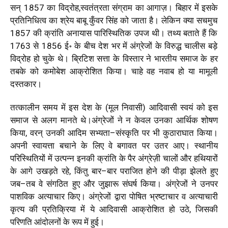
सन्
1857
का
विद्रोह
,
स्वतंत्रता
संग्राम
का
आगाज़।
बिहार
में
इसके
प्रतिनिधित्व
का
श्रेय
बाबू
कुँवर
सिंह
को
जाता
है।
लेकिन
क्या
सचमुच
1857
की
क्रांति
अनायास
पारिस्थितिक
उपज
थी।
तथ्य
बताते
हैं
कि
1763
से
1856
ई॰
के
बीच
देश
भर
में
अंग्रेजों
के
विरुद्ध
चालीस
बड़े
विद्रोह
हो
चुके
थे।
ब्रिटिश
सत्ता
के
विस्तार
ने
भारतीय
समाज
के
हर
तबके
को
कमोबेश
आक्रोशित
किया।
चाहे
वह
नवाब
हो
या
मामूली
दस्तकार।
तत्कालीन
समय
में
इस
देश
के
(
मूल
निवासी
)
आदिवासी
स्वयं
को
इस
समाज
से
अलग
मानते
थे।अंग्रेजों
ने
न
केवल
उनका
आर्थिक
शोषण
किया
,
वरन्
उनकी
आदिम
सभ्यता
–
संस्कृति
पर
भी
कुठाराघात
किया।
अपनी
स्वायत्ता
बचाने
के
लिए
वे
बगावत
पर
उतर
आए।
स्थानीय
परिस्थितियों
में
उत्पन्न
इनकी
क्रांति
के
पैर
अंग्रेज़ी
चालों
और
हथियारों
के
आगे
उखड़ते
रहे
,
किंतु
बार
–
बार
पराजित
होने
की
पीड़ा
झेलते
हुए
जब
–
तब
वे
संगठित
हुए
और
जुझारू
संघर्ष
किया।
अंग्रेजों
ने
उनपर
पाशविक
अत्याचार
किए।
अंग्रेजों
द्वारा
पोषित
भ्रष्टाचार
व
अत्याचारी
कृत्य
की
प्रतिक्रिया
में
ये
आदिवासी
आक्रोशित
हो
उठे
,
जिसकी
परिणति
आंदोलनों
के
रूप
में
हुई।