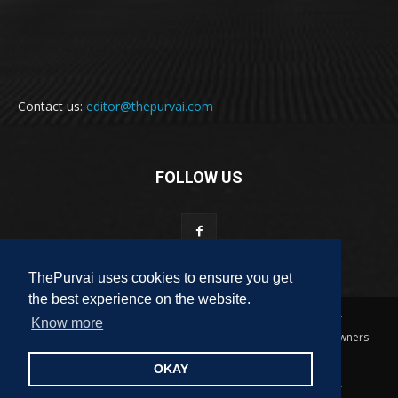
Contact us:
editor@thepurvai.com
FOLLOW US
ThePurvai uses cookies to ensure you get
the best experience on the website.
Copyright 2018-2023 THE PURVAI | All Rights Reserved · And Our
Know more
Sitemap · All Logos & Trademark Belongs To Their Respective Owners·
Designed & Developed by
ALL DIGI SEO
OKAY
पुरवाई
अपनी बात
कविता
कहानी
साहित्यिक हलचल
लेख
लघुकथा