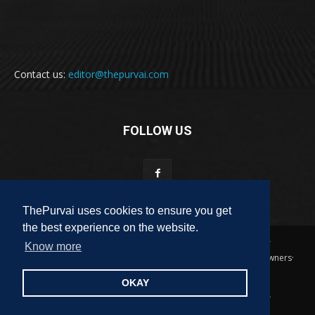
Contact us:
editor@thepurvai.com
FOLLOW US
ThePurvai uses cookies to ensure you get
the best experience on the website.
Copyright 2018-2023 THE PURVAI | All Rights Reserved · And Our
Know more
Sitemap · All Logos & Trademark Belongs To Their Respective Owners·
Designed & Developed by
ALL DIGI SEO
OKAY
पुरवाई
अपनी बात
कविता
कहानी
साहित्यिक हलचल
लेख
लघुकथा
पुस्तक
फ़िल्म समीक्षा
पुरवाई परिवार