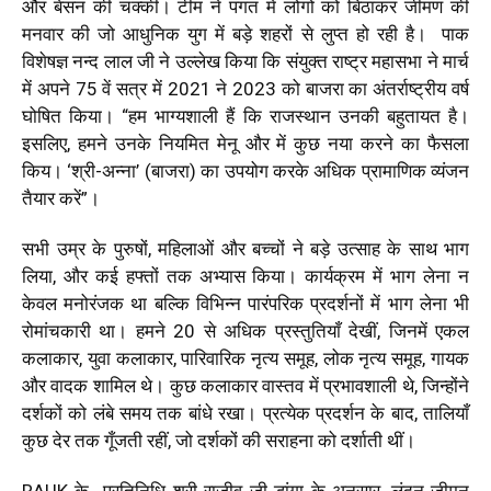
और बेसन की चक्की। टीम ने पंगत में लोगो को बिठाकर जीमण की
मनवार की जो आधुनिक युग में बड़े शहरों से लुप्त हो रही है। पाक
विशेषज्ञ नन्द लाल जी ने उल्लेख किया कि संयुक्त राष्ट्र महासभा ने मार्च
में अपने 75 वें सत्र में 2021 ने 2023 को बाजरा का अंतर्राष्ट्रीय वर्ष
घोषित किया। “हम भाग्यशाली हैं कि राजस्थान उनकी बहुतायत है।
इसलिए, हमने उनके नियमित मेनू और में कुछ नया करने का फैसला
किय। ‘श्री-अन्ना’ (बाजरा) का उपयोग करके अधिक प्रामाणिक व्यंजन
तैयार करें”।
सभी उम्र के पुरुषों, महिलाओं और बच्चों ने बड़े उत्साह के साथ भाग
लिया, और कई हफ्तों तक अभ्यास किया। कार्यक्रम में भाग लेना न
केवल मनोरंजक था बल्कि विभिन्न पारंपरिक प्रदर्शनों में भाग लेना भी
रोमांचकारी था। हमने 20 से अधिक प्रस्तुतियाँ देखीं, जिनमें एकल
कलाकार, युवा कलाकार, पारिवारिक नृत्य समूह, लोक नृत्य समूह, गायक
और वादक शामिल थे। कुछ कलाकार वास्तव में प्रभावशाली थे, जिन्होंने
दर्शकों को लंबे समय तक बांधे रखा। प्रत्येक प्रदर्शन के बाद, तालियाँ
कुछ देर तक गूँजती रहीं, जो दर्शकों की सराहना को दर्शाती थीं।
RAUK के प्रतिनिधि श्री राजीव जी डांगा के अनुसार, लंदन जीमन