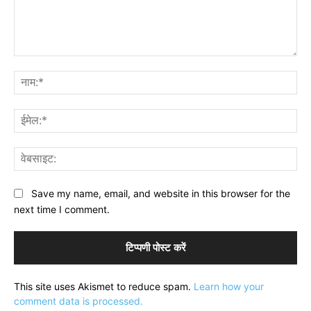
टिप्पणी:
नाम
ईमे
वेब
Save my name, email, and website in this browser for the
next time I comment.
This site uses Akismet to reduce spam.
Learn how your
comment data is processed.