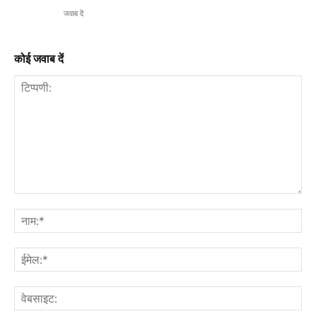
जवाब दें
कोई जवाब दें
टिप्पणी:
नाम
ईमे
वेब