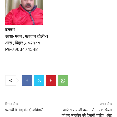
वल्लभ
आशा-भवन , महाजन टोली-1
आरा , बिहार ,८०२३०१
Ph-7903474548
पिछला लेख
अगला लेख
पल्लवी विनोद की दो कविताएँ
अजित राय की कलम से – एक फिल्म
जो हर भारतीय को देखनी चाहिए : ओह