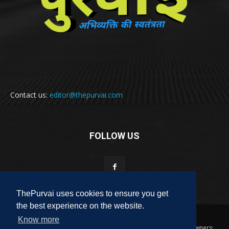
Contact us:
editor@thepurvai.com
FOLLOW US
ThePurvai uses cookies to ensure you get
the best experience on the website.
Copyright 2018-2023 THE PURVAI | All Rights Reserved · And Our
Know more
Sitemap · All Logos & Trademark Belongs To Their Respective Owners·