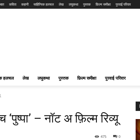
बात
कविता
कहानी
साहित्यिक हलचल
लेख
लघुकथा
पुस्तक
फ़िल्म समीक्षा
पुरवाई परिवार
यिक हलचल
लेख
लघुकथा
पुस्तक
फ़िल्म समीक्षा
पुरवाई परिवार
ू
‘पुष्पा’ – नॉट अ फ़िल्म रिव्यू
475
0