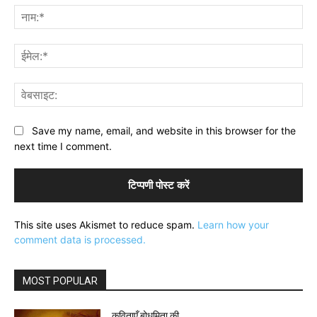
नाम
ईमे
वेब
Save my name, email, and website in this browser for the
next time I comment.
This site uses Akismet to reduce spam.
Learn how your
comment data is processed.
MOST POPULAR
कविताएँ बोधमिता की