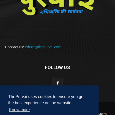
Contact us:
editor@thepurvai.com
FOLLOW US
ThePurvai uses cookies to ensure you get
the best experience on the website.
Copyright 2018-2023 THE PURVAI | All Rights Reserved · And Our
Know more
Sitemap · All Logos & Trademark Belongs To Their Respective Owners·