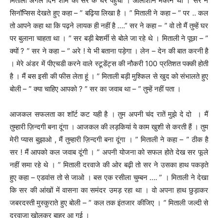
मिताली अगले दिन शाम को सर के घर पहुंची । आलीशान मकान था । सर ने
सिनॉप्सिस देखते हुए कहा – ” बढ़िया लिखा है । ” मिताली ने कहा – ” पर .. कल
तो आपने कहा था कि पढ़ने लायक ही नहीं है ….” सर ने कहा – ” वो तो मैं तुम्हें घर
पर बुलाना चाहता था । ” सर बड़ी बेशर्मी से बोले जा रहे थे । मिताली ने पूछा – ”
क्यों ? ” सर ने कहा – ” अरे ! ये भी बताना पड़ेगा । लेन – देन की बात करनी है
। मेरे अंडर में पीएचडी करने वाले स्टूडेंट्स की नौकरी 100 प्रतिशत पक्की होती
है । मैं बस इसी की फीस लेता हूं । ” मिताली बड़ी मुश्किल से खुद को संभालते हुए
बोली – ” क्या चाहिए आपको ? ” सर का जवाब था – ” तुम्हें नहीं पता ।
आजकल सफलता का शॉर्ट कट यही है । तुम अपनी चंद रातें मुझे दे दो । मैं
तुम्हारी ज़िन्दगी बना दूंगा । आजकल की लड़कियां ये काम खुशी से करती हैं । तुम
मेरी प्यास बुझाओ , मैं तुम्हारी ज़िन्दगी बना दूंगा । ” मिताली ने कहा – ” ठीक है
सर ! मैं आपको कल जवाब दूंगी । ” अपनी योजना को सफल होते देख सर फूले
नहीं समा रहे थे । ” मिताली दरवाजे की ओर बढ़ी तो सर ने उसका हाथ पकड़ते
हुए कहा – एडवांस तो से जाओ । बस एक रसीला चुम्बन …. ” । मिताली ने देखा
कि सर की आंखों में वासना का समंदर उमड़ रहा था । वो अपना हाथ छुड़ाकर
जबरदस्ती मुस्कुराते हुए बोली – ” कल तक इंतजार कीजिए । ” मिताली जल्दी से
दरवाजा खोलकर बाहर आ गई ।