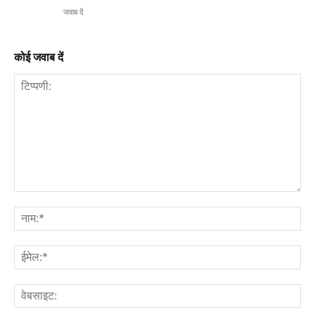
जवाब दें
कोई जवाब दें
टिप्पणी:
नाम
ईमे
वेब