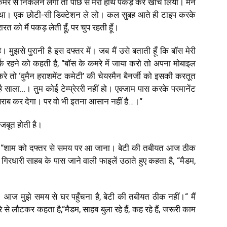
े से निकलने लगी तो पीछे से मेरा हाथ पकड़ कर खींच लिया। मैंने
रहा था। एक छोटी-सी डिक्टेशन ले लो। कल सुबह आते ही टाइप करके
रत को मैं पकड़ लेती हूँ
,
पर चुप रहती हूँ।
 मुझसे पुरानी है इस दफ्तर में। जब मैं उसे बताती हूँ कि बॉस मेरी
र्क रहने को कहती है
, “
बॉस के कमरे में जाया करो तो अपना मोबाइल
करे तो
‘
वुमैन हराशमेंट कमेटी
’
की चेयरमैन बैनर्जी को इसकी करतूत
साला…। तुम कोई टेम्प्रेररी नहीं हो। एक्जाम पास करके परमानेंट
र्ट खराब कर देगा। पर वो भी इतना आसान नहीं है…।
“
 मजबूत होती है।
 “
शाम को दफ्तर से समय पर आ जाना। बेटी की तबीयत आज ठीक
 गिरधारी साहब के पास जाने वाली फाइलें उठाते हुए कहता है
, “
मैडम
,
। आज मुझे समय से घर पहुँचना है
,
बेटी की तबीयत ठीक नहीं।
“
मैं
रे से लौटकर कहता है
,“
मैडम
,
साहब बुला रहे हैं
,
कह रहे हैं
,
जरूरी काम