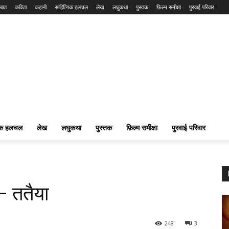
बात
कविता
कहानी
साहित्यिक हलचल
लेख
लघुकथा
पुस्तक
फ़िल्म समीक्षा
पुरवाई परिवार
यिक हलचल
लेख
लघुकथा
पुस्तक
फ़िल्म समीक्षा
पुरवाई परिवार
– ततैया
248
3