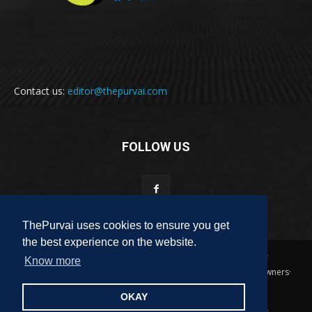
Contact us:
editor@thepurvai.com
FOLLOW US
ThePurvai uses cookies to ensure you get
the best experience on the website.
Copyright 2018-2023 THE PURVAI | All Rights Reserved · And Our
Know more
Sitemap · All Logos & Trademark Belongs To Their Respective Owners·
Designed & Developed by
ALL DIGI SEO
OKAY