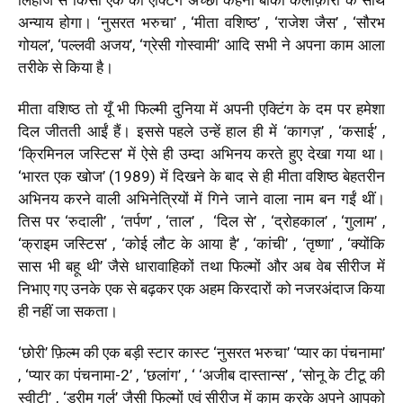
अन्याय होगा। ‘नुसरत भरुचा’ , ‘मीता वशिष्ठ’ , ‘राजेश जैस’ , ‘सौरभ
गोयल’, ‘पल्लवी अजय’, ‘ग्रेसी गोस्वामी’ आदि सभी ने अपना काम आला
तरीके से किया है।
मीता वशिष्ठ तो यूँ भी फिल्मी दुनिया में अपनी एक्टिंग के दम पर हमेशा
दिल जीतती आईं हैं। इससे पहले उन्हें हाल ही में ‘कागज़’ , ‘कसाई’ ,
‘क्रिमिनल जस्टिस’ में ऐसे ही उम्दा अभिनय करते हुए देखा गया था।
‘भारत एक खोज’ (1989) में दिखने के बाद से ही मीता वशिष्ठ बेहतरीन
अभिनय करने वाली अभिनेत्रियों में गिने जाने वाला नाम बन गईं थीं।
तिस पर ‘रुदाली’ , ‘तर्पण’ , ‘ताल’ , ‘दिल से’ , ‘द्रोहकाल’ , ‘गुलाम’ ,
‘क्राइम जस्टिस’ , ‘कोई लौट के आया है’ , ‘कांची’ , ‘तृष्णा’ , ‘क्योंकि
सास भी बहू थी’ जैसे धारावाहिकों तथा फिल्मों और अब वेब सीरीज में
निभाए गए उनके एक से बढ़कर एक अहम किरदारों को नजरअंदाज किया
ही नहीं जा सकता।
‘छोरी’ फ़िल्म की एक बड़ी स्टार कास्ट ‘नुसरत भरुचा’ ‘प्यार का पंचनामा’
, ‘प्यार का पंचनामा-2’ , ‘छलांग’ , ‘ ‘अजीब दास्तान्स’ , ‘सोनू के टीटू की
स्वीटी’ , ‘ड्रीम गर्ल’ जैसी फिल्मों एवं सीरीज में काम करके अपने आपको