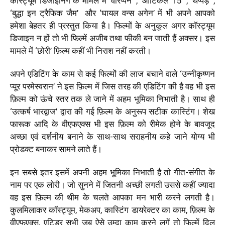
कॉस्ट्यूम डिजाइनिंग के मामले में ‘वीरप्पन’ , ‘आर्टिकल 15’ , ‘थप्पड़’ ,
‘बुद्धा इन ट्रैफिक जैम’ और ‘घायल वन्स अगेन’ में भी अपने आपको
हमेशा बेहतर ही प्रस्तुत किया है। फिल्मों के अनुकूल अगर कॉस्ट्यूम
डिजाइन न हों तो भी फिल्में अजीब तथा फीकी बन जाती हैं अक्सर। इस
मामले में ‘छोरी’ फ़िल्म कहीं भी निराश नहीं करती।
अपने एडिटिंग के काम से कई फिल्मों की लाज बचाने वाले ‘उन्नीकृष्णन
प्यूर परमेस्वरान’ ने इस फ़िल्म में जिस तरह की एडिटिंग की है वह भी इस
फ़िल्म को ऊंचे स्तर तक ले जाने में अहम भूमिका निभाती है। साथ ही
‘उत्कर्ष भारद्वाज’ द्वारा की गई फ़िल्म के अनुरूप सटीक कास्टिंग। शेख
फारूक आदि के वीएफएक्स भी इस फ़िल्म को रीमेक होने के बावजूद
अच्छा एवं दर्शनीय बनाने के साथ-साथ सराहनीय कहे जाने योग्य भी
प्रोडक्ट बनाकर सामने लाते हैं।
इन सबसे इतर इसमें अपनी अहम भूमिका निभाती है तो गीत-संगीत के
नाम पर एक लोरी। जो सुनने में जितनी अच्छी लगती उससे कहीं ज्यादा
वह इस फ़िल्म की थीम के चलते आपका मन भारी करने लगती है।
कुलमिलाकर कॉस्ट्यूम, मेकअप, कास्टिंग डायरेक्टर का काम, फ़िल्म के
वीएफएक्स, एटिडर सभी जब ऐसे उम्दा काम करने लगें तो फिल्में दिल