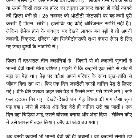
कन्या भ्रूण हत्या जैसे मामलों को दिखाती हैं। लेकिन गम्भीरता के साथ
या उनमें किसी तरह का हॉरर का तड़का लगाकर शायद ही कोई कायदे
की फ़िल्म बनी हो। 26 नवम्बर को ओटीटी प्लेटफॉर्म पर यह कमी पूरी
करती है फ़िल्म ‘छोरी’। हालांकि यह कोई ओरिजनल स्टोरी नहीं है।
लेकिन रीमेक होने के बावजूद यह देखने लायक बन पड़ी है तो अपनी
कहानी, स्क्रिप्ट, एक्टिंग और सिनेमैटोग्राफी तथा कैमरा एंगल से लिए
गए उम्दा दृश्यों के नजरिये से।
फिल्म में दरअसल तीन कहानियां है। जिसमें से दो कहानी सुनाती है
भान्नो देवी यानी मीता वशिष्ठ। पहली ये कि कहानी एक छोटे से गांव में
बड़ा सा पेड़ था। पेड़ पर कौआ अपने परिवार के साथ सुख-शांति से
जीवन बिता रहा था। फिर एक दिन जहरीली काली नागिन पेड़ से लिपट
गई। धीरे-धीरे उसका जहर सारे पेड़ में फैलने लगा, पत्ते गिरने लगे। सारे
फल टूटकर गिर गए। देखते-देखते घना पेड़ विधवा की मांग जैसा सुना
पड़ गया। जैसे ही कौआ अंडे देता वैसे ही नागिन उसे खा जाती। एक
दिन वहां चिड़िया आई, उसने घोंसला बनाया और अंडा दिया। लेकिन कौए
ने उसे आपस में बदल लिया। कौए का अंडा बच गया।
अब दूसरी कहानी भी भान्नो देवी की ही जुबानी। वह कहानी सुनाते हुए