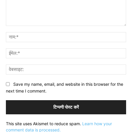
टिप्पणी:
नाम
ईमे
वेब
Save my name, email, and website in this browser for the
next time I comment.
This site uses Akismet to reduce spam.
Learn how your
comment data is processed.