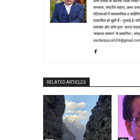
उत्तर प्रदेश के देवरिया जिला स्थित ग
जनसत्ता, राष्ट्रीय सहारा, अमर उजा
पत्रिकाओं में समसामयिक व साहित्
प्रकाशित हो चुकी हैं। पुरवाई ई-पत्र
प्रवक्ता डॉट कॉम द्वारा 'अटल पत्रक
'शंखनाद सम्मान' से सम्मानित। संप्र
sardarpiyush24@gmail.co
RELATED ARTICLES
संस्मरण
कविता