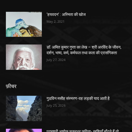
‘हयवदन’ : अस्मिता की खोज
May 2, 2021
डॉ. अमित कुमार गुप्ता का लेख – श्री अरविंद के जीवन,
दर्शन, भाषा, कर्म, कर्मफल तथा कला की प्रासंगिकता
July 27, 2024
फ़ीचर
गुडविन मसीह संस्मरण-वह लड़की याद आती है
July 25, 2026
पद्मश्री अशोक चक्रधर कविता- ख़ुशियाँ बाँटते हैं तो