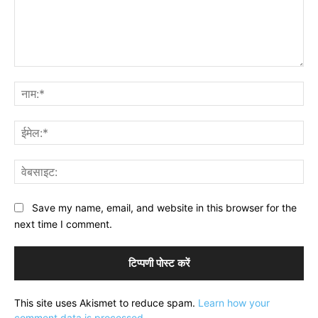
टिप्पणी:
नाम
ईमे
वेब
Save my name, email, and website in this browser for the
next time I comment.
This site uses Akismet to reduce spam.
Learn how your
comment data is processed.