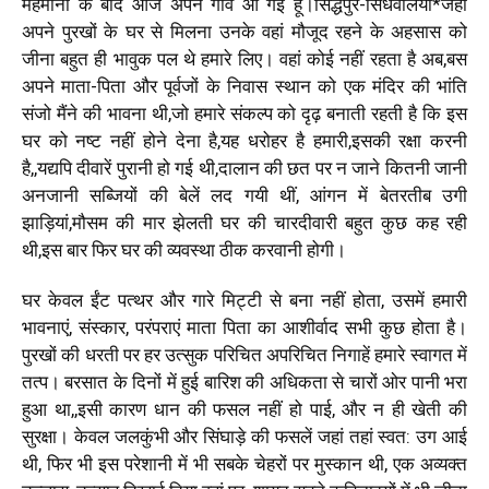
मेहमानी के बाद आज अपने गांव आ गई हूं।सिद्धपुर-सिधवलिया*जहां
अपने पुरखों के घर से मिलना उनके वहां मौजूद रहने के अहसास को
जीना बहुत ही भावुक पल थे हमारे लिए। वहां कोई नहीं रहता है अब,बस
अपने माता-पिता और पूर्वजों के निवास स्थान को एक मंदिर की भांति
संजो मैंने की भावना थी,जो हमारे संकल्प को दृढ़ बनाती रहती है कि इस
घर को नष्ट नहीं होने देना है,यह धरोहर है हमारी,इसकी रक्षा करनी
है,,यद्यपि दीवारें पुरानी हो गई थी,दालान की छत पर न जाने कितनी जानी
अनजानी सब्जियों की बेलें लद गयी थीं, आंगन में बेतरतीब उगी
झाड़ियां,मौसम की मार झेलती घर की चारदीवारी बहुत कुछ कह रही
थी,इस बार फिर घर की व्यवस्था ठीक करवानी होगी।
घर केवल ईंट पत्थर और गारे मिट्टी से बना नहीं होता, उसमें हमारी
भावनाएं, संस्कार, परंपराएं माता पिता का आशीर्वाद सभी कुछ होता है।
पुरखों की धरती पर हर उत्सुक परिचित अपरिचित निगाहें हमारे स्वागत में
तत्प। बरसात के दिनों में हुई बारिश की अधिकता से चारों ओर पानी भरा
हुआ था,,इसी कारण धान की फसल नहीं हो पाई, और न ही खेती की
सुरक्षा। केवल जलकुंभी और सिंघाड़े की फसलें जहां तहां स्वत: उग आई
थी, फिर भी इस परेशानी में भी सबके चेहरों पर मुस्कान थी, एक अव्यक्त