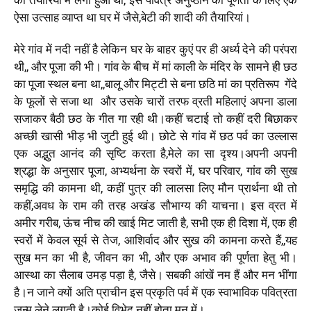
की तैयारियों में लगा हुआ था, इस पवित्र अनुष्ठान की पूर्णता के लिए एक
ऐसा उत्साह व्याप्त था घर में जैसे,बेटी की शादी की तैयारियां।
मेरे गांव में नदी नहीं है लेकिन घर के बाहर कुएं पर ही अर्ध्य देने की परंपरा
थी,, और पूजा की भी। गांव के बीच में मां काली के मंदिर के सामने ही छठ
का पूजा स्थल बना था,,बालू और मिट्टी से बना छठि मां का प्रतिरूप गेंदे
के फूलों से सजा था और उसके चारों तरफ व्रती महिलाएं अपना डाला
सजाकर बैठी छठ के गीत गा रही थी।कहीं चटाई तो कहीं दरी बिछाकर
अच्छी खासी भीड़ भी जुटी हुई थी। छोटे से गांव में छठ पर्व का उल्लास
एक अद्भुत आनंद की सृष्टि करता है,मेले का सा दृश्य।अपनी अपनी
श्रद्धा के अनुसार पूजा, अभ्यर्थना के स्वरों में, घर परिवार, गांव की सुख
समृद्धि की कामना थी, कहीं पुत्र की लालसा लिए मौन प्रार्थना थी तो
कहीं,अवध के राम की तरह अखंड सौभाग्य की याचना। इस व्रत में
अमीर गरीब, ऊंच नीच की खाई मिट जाती है, सभी एक ही दिशा में, एक ही
स्वरों में केवल सूर्य से तेज, आशिर्वाद और सुख की कामना करते हैं,,यह
सुख मन का भी है, जीवन का भी, और एक अभाव की पूर्णता हेतु भी।
आस्था का सैलाब उमड़ पड़ा है, जैसे। सबकी आंखें नम हैं और मन भींगा
है।न जाने क्यों अति प्राचीन इस प्रकृति पर्व में एक स्वाभाविक पवित्रता
जन्म लेने लगती है।कोई विभेद नहीं होता मन में।