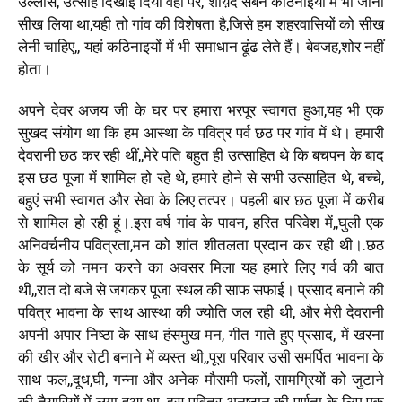
उल्लास, उत्साह दिखाई दिया वहां पर, शाय़द सबने कठिनाइयों में भी जीना
सीख लिया था,यही तो गांव की विशेषता है,जिसे हम शहरवासियों को सीख
लेनी चाहिए,, यहां कठिनाइयों में भी समाधान ढूंढ लेते हैं। बेवजह,शोर नहीं
होता।
अपने देवर अजय जी के घर पर हमारा भरपूर स्वागत हुआ,यह भी एक
सुखद संयोग था कि हम आस्था के पवित्र पर्व छठ पर गांव में थे। हमारी
देवरानी छठ कर रही थीं,,मेरे पति बहुत ही उत्साहित थे कि बचपन के बाद
इस छठ पूजा में शामिल हो रहे थे, हमारे होने से सभी उत्साहित थे, बच्चे,
बहुएं सभी स्वागत और सेवा के लिए तत्पर। पहली बार छठ पूजा में करीब
से शामिल हो रही हूं।.इस वर्ष गांव के पावन, हरित परिवेश में,,घुली एक
अनिवर्चनीय पवित्रता,मन को शांत शीतलता प्रदान कर रही थी।.छठ
के सूर्य को नमन करने का अवसर मिला यह हमारे लिए गर्व की बात
थी,,रात दो बजे से जगकर पूजा स्थल की साफ सफाई। प्रसाद बनाने की
पवित्र भावना के साथ आस्था की ज्योति जल रही थी, और मेरी देवरानी
अपनी अपार निष्ठा के साथ हंसमुख मन, गीत गाते हुए प्रसाद, में खरना
की खीर और रोटी बनाने में व्यस्त थी,,पूरा परिवार उसी समर्पित भावना के
साथ फल,,दूध,घी, गन्ना और अनेक मौसमी फलों, सामग्रियों को जुटाने