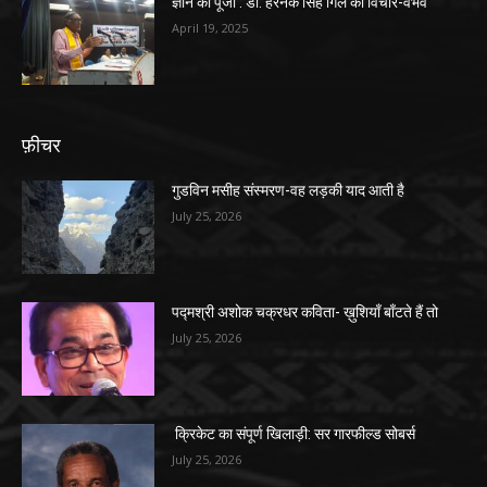
ज्ञान की पूंजी : डॉ. हरनेक सिंह गिल का विचार-वैभव
April 19, 2025
फ़ीचर
गुडविन मसीह संस्मरण-वह लड़की याद आती है
July 25, 2026
पद्मश्री अशोक चक्रधर कविता- ख़ुशियाँ बाँटते हैं तो
July 25, 2026
क्रिकेट का संपूर्ण खिलाड़ी: सर गारफील्ड सोबर्स
July 25, 2026