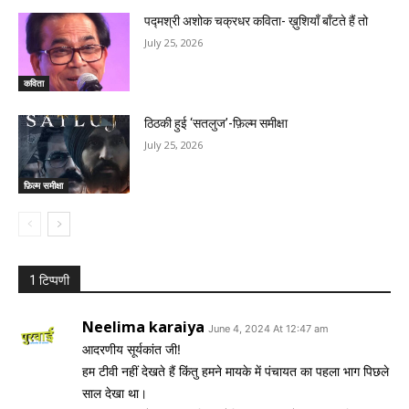
पद्मश्री अशोक चक्रधर कविता- ख़ुशियाँ बाँटते हैं तो
July 25, 2026
कविता
ठिठकी हुई ‘सतलुज’-फ़िल्म समीक्षा
July 25, 2026
फ़िल्म समीक्षा
1 टिप्पणी
Neelima karaiya
June 4, 2024 At 12:47 am
आदरणीय सूर्यकांत जी!
हम टीवी नहीं देखते हैं किंतु हमने मायके में पंचायत का पहला भाग पिछले
साल देखा था।