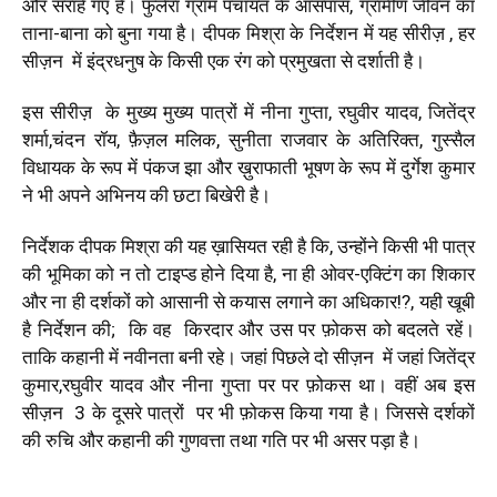
और सराहे गए हैं। फुलेरा ग्राम पंचायत के आसपास, ग्रामीण जीवन का
ताना-बाना को बुना गया है। दीपक मिश्रा के निर्देशन में यह सीरीज़ , हर
सीज़न
में इंद्रधनुष के किसी एक रंग को प्रमुखता से दर्शाती है।
इस सीरीज़
के मुख्य मुख्य पात्रों में नीना गुप्ता, रघुवीर यादव, जितेंद्र
शर्मा,चंदन रॉय, फ़ैज़ल मलिक, सुनीता राजवार के अतिरिक्त, गुस्सैल
विधायक के रूप में पंकज झा और ख़ुराफाती भूषण के रूप में दुर्गेश कुमार
ने भी अपने अभिनय की छटा बिखेरी है।
निर्देशक दीपक मिश्रा की यह ख़ासियत रही है कि, उन्होंने किसी भी पात्र
की भूमिका को न तो टाइप्ड होने दिया है, ना ही ओवर-एक्टिंग का शिकार
और ना ही दर्शकों को आसानी से कयास लगाने का अधिकार!?, यही खूबी
है निर्देशन की;
कि वह
किरदार और उस पर फ़ोकस को बदलते रहें।
ताकि कहानी में नवीनता बनी रहे। जहां पिछले दो सीज़न
में जहां जितेंद्र
कुमार,रघुवीर यादव और नीना गुप्ता पर पर फ़ोकस था। वहीं अब इस
सीज़न
3 के दूसरे पात्रों
पर भी फ़ोकस किया गया है। जिससे दर्शकों
की रुचि और कहानी की गुणवत्ता तथा गति पर भी असर पड़ा है।