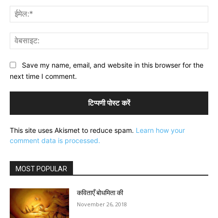
ईमे
वेब
Save my name, email, and website in this browser for the
next time I comment.
This site uses Akismet to reduce spam.
Learn how your
comment data is processed.
MOST POPULAR
कविताएँ बोधमिता की
November 26, 2018