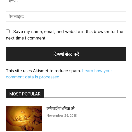
वेब
Save my name, email, and website in this browser for the
next time I comment.
This site uses Akismet to reduce spam.
Learn how your
comment data is processed.
MOST POPULAR
कविताएँ बोधमिता की
November 26, 2018