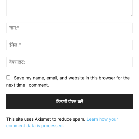
टिप्पणी:
नाम
ईमे
वेब
Save my name, email, and website in this browser for the
next time I comment.
This site uses Akismet to reduce spam.
Learn how your
comment data is processed.