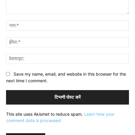
टिप्पणी:
नाम
ईमे
वेब
Save my name, email, and website in this browser for the
next time I comment.
This site uses Akismet to reduce spam.
Learn how your
comment data is processed.