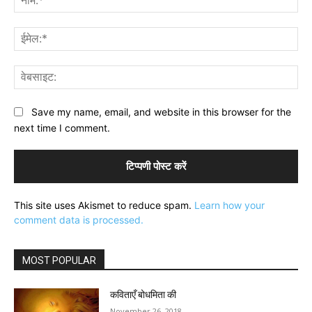
ईमे
वेब
Save my name, email, and website in this browser for the
next time I comment.
This site uses Akismet to reduce spam.
Learn how your
comment data is processed.
MOST POPULAR
कविताएँ बोधमिता की
November 26, 2018