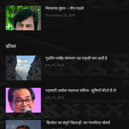
नित्यानंद तुषार – तीन ग़ज़लें
December 26, 2018
फ़ीचर
गुडविन मसीह संस्मरण-वह लड़की याद आती है
July 25, 2026
पद्मश्री अशोक चक्रधर कविता- ख़ुशियाँ बाँटते हैं तो
July 25, 2026
क्रिकेट का संपूर्ण खिलाड़ी: सर गारफील्ड सोबर्स