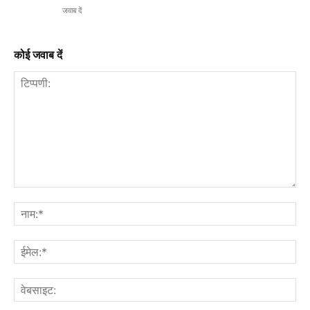
जवाब दें
कोई जवाब दें
टिप्पणी:
नाम
ईमे
वेब