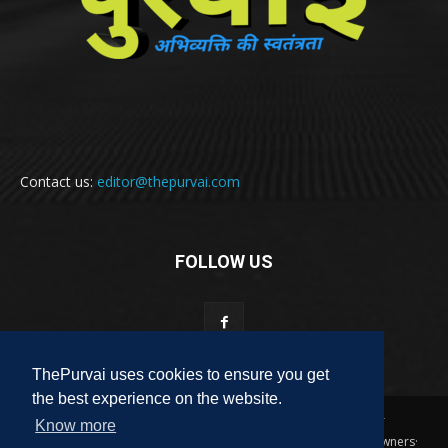
Contact us:
editor@thepurvai.com
FOLLOW US
ThePurvai uses cookies to ensure you get
the best experience on the website.
Copyright 2018-2023 THE PURVAI | All Rights Reserved · And Our
Know more
Sitemap · All Logos & Trademark Belongs To Their Respective Owners·