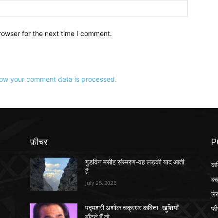
वेबसाइट:
rowser for the next time I comment.
ow your comment data is processed.
फ़ीचर
P
गुडविन मसीह संस्मरण-वह लड़की याद आती
कव
है
कह
July 25, 2026
ले
फी
पद्मश्री अशोक चक्रधर कविता- ख़ुशियाँ
बाँटते हैं तो