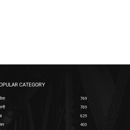
OPULAR CATEGORY
िता
769
ानी
769
ख
629
चर
400