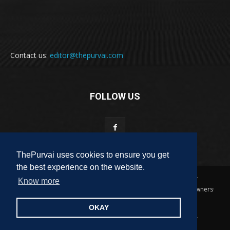
Contact us:
editor@thepurvai.com
FOLLOW US
ThePurvai uses cookies to ensure you get
the best experience on the website.
Copyright 2018-2023 THE PURVAI | All Rights Reserved · And Our
Know more
Sitemap · All Logos & Trademark Belongs To Their Respective Owners·
Designed & Developed by
ALL DIGI SEO
OKAY
पुरवाई
अपनी बात
कविता
कहानी
साहित्यिक हलचल
लेख
लघुकथा
पुस्तक
फ़िल्म समीक्षा
पुरवाई परिवार