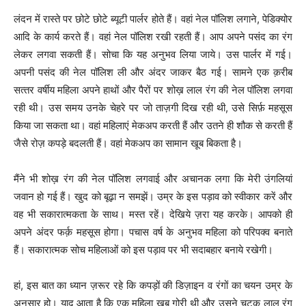
लंदन में रास्‍ते पर छोटे छोटे ब्‍यूटी पार्लर होते हैं। वहां नेल पॉलिश लगाने
,
पेडिक्‍योर
आदि के कार्य करते हैं। वहां नेल पॉलिश रखी रहती हैं। आप अपने पसंद का रंग
लेकर लगवा सकती हैं। सोचा कि यह अनुभव लिया जाये। उस पार्लर में गई।
अपनी पसंद की नेल पॉलिश ली और अंदर जाकर बैठ गई। सामने एक क़रीब
सत्‍तर वर्षीय महिला अपने हाथों और पैरों पर शोख़ लाल रंग की नेल पॉलिश लगवा
रही थी। उस समय उनके चेहरे पर जो ताज़गी दिख रही थी
,
उसे सिर्फ़ महसूस
किया जा सकता था। वहां महिलाएं मेकअप करती हैं और उतने ही शौक से करती हैं
जैसे रोज़ कपड़े बदलती हैं। वहां मेकअप का सामान खूब बिकता है।
मैंने भी शोख़ रंग की नेल पॉलिश लगवाई और अचानक लगा कि मेरी उंगलियां
जवान हो गई हैं। खुद को बूढ़ा न समझें। उम्र के इस पड़ाव को स्‍वीकार करें और
वह भी सकारात्‍मकता के साथ। मस्‍त रहें। देखिये ज़रा यह करके। आपको ही
अपने अंदर फर्क़ महसूस होगा।
पचास वर्ष के अनुभव महिला को परिपक्‍व बनाते
हैं। सकारात्‍मक सोच महिलाओं को इस पड़ाव पर भी सदाबहार बनाये रखेगी।
हां
,
इस बात का ध्‍यान ज़रूर रहे कि कपड़ों की डिज़ाइन व रंगों का चयन उम्र के
अनुसार हो। याद आता है कि एक महिला खूब गोरी थी और उसने चटक लाल रंग