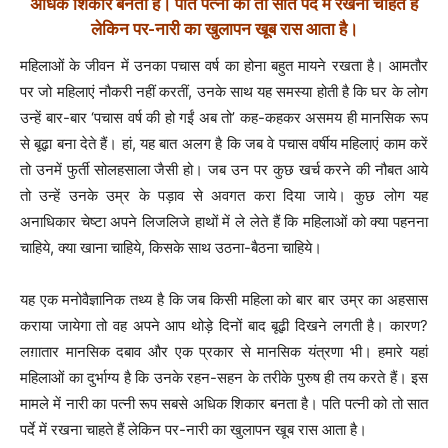
अधिक शिकार बनता है। पति पत्‍नी को तो सात पर्दे में रखना चाहते हैं
लेकिन पर-नारी का खुलापन खूब रास आता है।
महिलाओं के जीवन में उनका पचास वर्ष का होना बहुत मायने रखता है। आमतौर
पर जो महिलाएं नौकरी नहीं करतीं, उनके साथ यह समस्‍या होती है कि घर के लोग
उन्‍हें बार-बार ‘पचास वर्ष की हो गईं अब तो’ कह-कहकर असमय ही मानसिक रूप
से बूढ़ा बना देते हैं। हां, यह बात अलग है कि जब वे पचास वर्षीय महिलाएं काम करें
तो उनमें फुर्ती सोलहसाला जैसी हो। जब उन पर कुछ खर्च करने की नौबत आये
तो उन्‍हें उनके उम्र के पड़ाव से अवगत करा दिया जाये।
कुछ लोग यह
अनाधिकार चेष्‍टा अपने लिजलिजे हाथों में ले लेते हैं कि महिलाओं को क्‍या पहनना
चाहिये
,
क्‍या खाना चाहिये
,
किसके साथ उठना-बैठना चाहिये।
यह एक मनोवैज्ञानिक तथ्‍य है कि जब किसी महिला को बार बार उम्र का अहसास
कराया जायेगा तो वह अपने आप थोड़े दिनों बाद बूढ़ी दिखने लगती है। कारण?
लग़ातार मानसिक दबाव और एक प्रकार से मानसिक यंत्रणा भी। हमारे यहां
महिलाओं का दुर्भाग्‍य है कि उनके रहन-सहन के तरीके पुरुष ही तय करते हैं। इस
मामले में नारी का पत्‍नी रूप सबसे अधिक शिकार बनता है। पति पत्‍नी को तो सात
पर्दे में रखना चाहते हैं लेकिन पर-नारी का खुलापन खूब रास आता है।