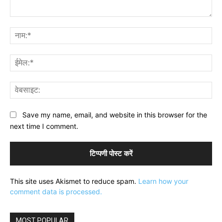
टिप्पणी:
नाम
ईमे
वेब
Save my name, email, and website in this browser for the
next time I comment.
This site uses Akismet to reduce spam.
Learn how your
comment data is processed.
MOST POPULAR