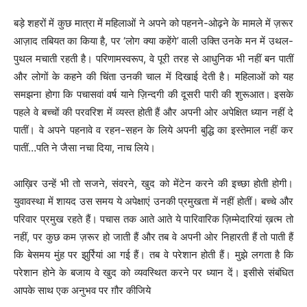
बड़े शहरों में कुछ मात्रा में महिलाओं ने अपने को पहनने-ओढ़ने के मामले में ज़रूर
आज़ाद तबियत का किया है, पर ‘लोग क्‍या कहेंगे’ वाली उक्‍ति उनके मन में उथल-
पुथल मचाती रहती है। परिणामस्‍वरूप, वे पूरी तरह से आधुनिक भी नहीं बन पातीं
और लोगों के कहने की चिंता उनकी चाल में दिखाई देती है। महिलाओं को यह
समझना होगा कि पचासवां वर्ष याने ज़िन्‍दगी की दूसरी पारी की शुरूआत। इसके
पहले वे बच्‍चों की परवरिश में व्‍यस्‍त होती हैं और अपनी ओर अपेक्षित ध्‍यान नहीं दे
पातीं। वे अपने पहनावे व रहन-सहन के लिये
अपनी बुद्धि का इस्‍तेमाल नहीं कर
पातीं…पति ने जैसा नचा दिया
,
नाच लिये।
आख़िर उन्‍हें भी तो सजने
,
संवरने
,
खुद को मेंटेन करने की इच्‍छा होती होगी।
युवावस्‍था में शायद उस समय ये अपेक्षाएं उनकी प्रमुखता में नहीं होतीं। बच्‍चे और
परिवार प्रमुख रहते हैं। पचास तक आते आते ये पारिवारिक ज़िम्‍मेदारियां ख़त्‍म तो
नहीं
,
पर कुछ कम ज़रूर हो जाती हैं और तब वे अपनी ओर निहारती हैं तो पाती हैं
कि बेसमय मुंह पर झुर्रियां आ गई हैं। तब वे परेशान होती हैं। मुझे लगता है कि
परेशान होने के बजाय वे खुद को व्‍यवस्‍थित करने पर ध्‍यान दें। इसीसे संबंधित
आपके साथ एक अनुभव पर ग़ौर कीजिये