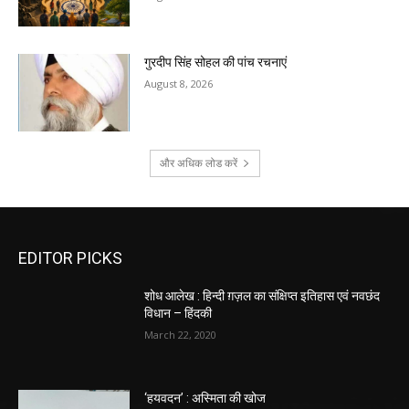
गुरदीप सिंह सोहल की पांच रचनाएं
August 8, 2026
और अधिक लोड करें
EDITOR PICKS
शोध आलेख : हिन्दी ग़ज़ल का संक्षिप्त इतिहास एवं नवछंद
विधान – हिंदकी
March 22, 2020
‘हयवदन’ : अस्मिता की खोज