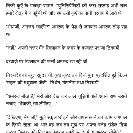
निजी कुएँ के एकदम सामने. म्युनिसिपैलिटी की जल-सप्लाई अभी तक
हमारे क्षेत्र में न पहुँची थी और हम उसी कुएँ का पानी प्रयोग में लाते थे.
“भैयाजी, अमरुद खाएँगे?” अमरुद के पेड़ से जगपाल अमरुद तोड़ रहा
था.
“नहीं,” अपनी नज़र मैंने खिलावन के कमरे के दरवाज़े पर जा टिकायी.
दरवाज़े पर खिलावन की पत्नी अमरुद खा रही थी.
निस्संदेह वह बहुत सुन्दर थी. कुछ-कुछ उन दिनों पुनः प्रदर्शित हुई फ़िल्म
‘महल’ की मधुबाला जैसी : निर्धन, गोपनीय तथा निश्चयी.
“अमरुद मीठा है,” मेरी ओर देख कर लाल चूड़ियों वाले अपने हाथ उसने
नचाए, “भैयाजी, खा लीजिए…..”
“देखिएगा, भैयाजी,” मुझे स्कूल छोड़ने और वापस लाने का काम जगपाल
के ज़िम्मे रहता था और वह जब-तब मुझ पर अपना स्नेह उंडेल दिया
करता, “हम आपके लिए इस पेड़ का सबसे ज़्यादा मीठा अमरुद तोड़ेंगे.”