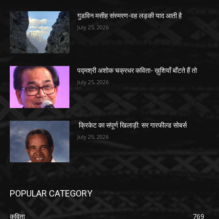
गुडविन मसीह संस्मरण-वह लड़की याद आती है
July 25, 2026
पद्मश्री अशोक चक्रधर कविता- ख़ुशियाँ बाँटते हैं तो
July 25, 2026
क्रिकेट का संपूर्ण खिलाड़ी: सर गारफील्ड सोबर्स
July 25, 2026
POPULAR CATEGORY
कविता
769