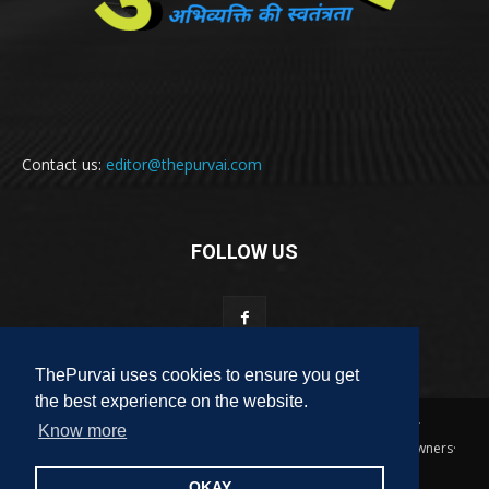
Contact us:
editor@thepurvai.com
FOLLOW US
ThePurvai uses cookies to ensure you get
the best experience on the website.
Copyright 2018-2023 THE PURVAI | All Rights Reserved · And Our
Know more
Sitemap · All Logos & Trademark Belongs To Their Respective Owners·
Designed & Developed by
ALL DIGI SEO
OKAY