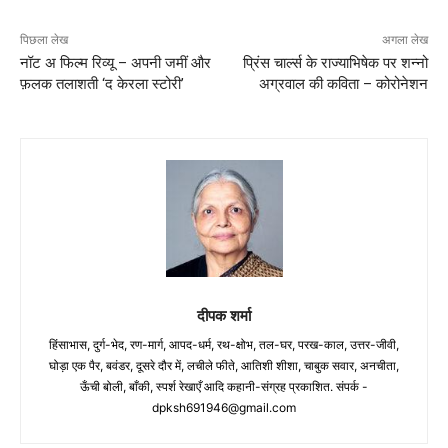
पिछला लेख
अगला लेख
नॉट अ फिल्म रिव्यू – अपनी जमीं और
प्रिंस चार्ल्स के राज्याभिषेक पर शन्नो
फ़लक तलाशती ‘द केरला स्टोरी’
अग्रवाल की कविता – कोरोनेशन
दीपक शर्मा
हिंसाभास, दुर्ग-भेद, रण-मार्ग, आपद-धर्म, रथ-क्षोभ, तल-घर, परख-काल, उत्तर-जीवी,
घोड़ा एक पैर, बवंडर, दूसरे दौर में, लचीले फीते, आतिशी शीशा, चाबुक सवार, अनचीता,
ऊँची बोली, बाँकी, स्पर्श रेखाएँ आदि कहानी-संग्रह प्रकाशित. संपर्क -
dpksh691946@gmail.com