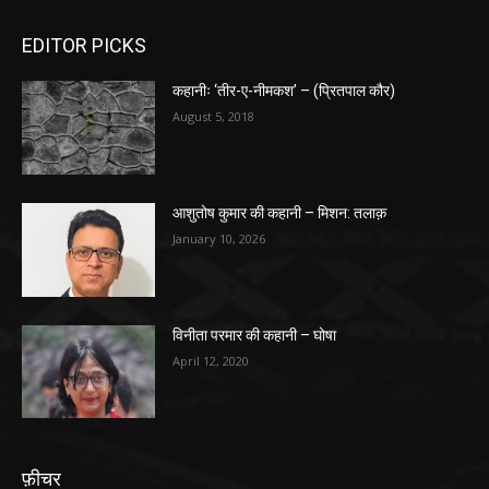
EDITOR PICKS
कहानीः ‘तीर-ए-नीमकश’ – (प्रितपाल कौर)
August 5, 2018
आशुतोष कुमार की कहानी – मिशन: तलाक़
January 10, 2026
विनीता परमार की कहानी – घोषा
April 12, 2020
फ़ीचर