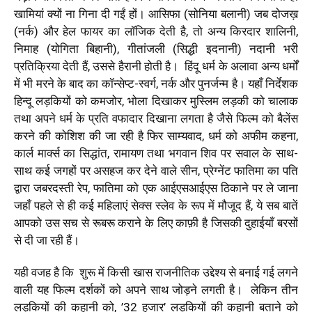
खामियां क्यों ना गिना दी गईं हों।
आसिफा (सोनिया बलानी) जब दोजख़
(नर्क) और हेल फायर का लॉजिक देती है, तो अन्य किरदार शालिनी,
निमाह (योगिता बिहानी), गीतांजली (सिद्धी इदनानी) नदानी भरी
प्रतिक्रिया देती हैं, उससे हैरानी होती है
।
हिंदू धर्म के अलावा अन्य धर्मों
में भी मरने के बाद का कॉन्सेप्ट-स्वर्ग, नर्क और पुनर्जन्म है
।
यहाँ निर्देशक
हिन्दू लड़कियों को कमजोर, भोला दिखाकर मुस्लिम लड़की को चालाक
तथा अपने धर्म के प्रति वफादार दिखाना लगता है जैसे फिल्म को बैलेंस
करने की कोशिश की जा रही है फिर साम्यवाद, धर्म को अफीम कहना,
कार्ल मार्क्स का सिद्धांत, रामायण तथा भगवान शिव पर सवाल के साथ-
साथ कई जगहों पर असहज कर देने वाले सीन, प्रेग्नेंट फातिमा का पति
द्वारा जबरदस्ती रेप, फातिमा को एक आईएसआईएस ठिकाने पर ले जाना
जहाँ पहले से ही कई महिलाएं सेक्स स्लेव के रूप में मौजूद हैं, ये सब बातें
आपको उस सच से रूबरू कराने के लिए काफ़ी है जिसकी दुहाईयाँ बरसों
से दी जा रही हैं
।
यही वजह है कि शुरू में किसी खास राजनीतिक उद्देश्य से बनाई गई लगने
वाली यह फिल्म दर्शकों को अपने साथ जोड़ने लगती है।
लेकिन तीन
लड़कियों की कहानी को, ’32 हजार’ लड़कियों की कहानी बताने को