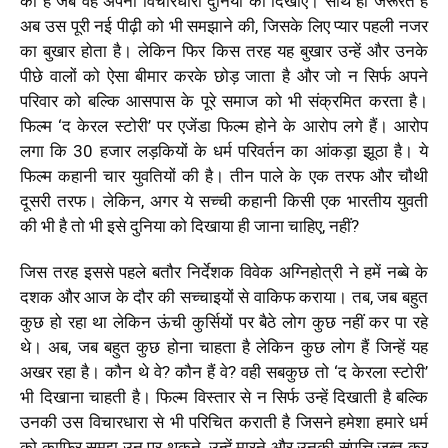
का है जब वह अपनी विचारधारा दुनिया को दिखाए
।
साथ ही जरूरत है
अब उस पूरी नई पीढ़ी को भी समझाने की, जिसके लिए प्यार पहली नजर
का बुखार होता है। लेकिन फिर किस तरह यह बुखार उन्हें और उनके
पीछे वालों को ऐसा बीमार करके छोड़ जाता है और जो न सिर्फ अपने
परिवार को बल्कि आसपास के पूरे समाज को भी संक्रमित करता है।
फिल्म ‘द केरल स्टोरी’ पर एजेंडा फिल्म होने के आरोप लगे हैं। आरोप
लगा कि 30 हजार लड़कियों के धर्म परिवर्तन का आंकड़ा झूठा है। ये
फिल्म कहानी चार युवतियों की है। तीन पाले के एक तरफ और चौथी
दूसरी तरफ। लेकिन, अगर ये सच्ची कहानी किसी एक भारतीय युवती
की भी है तो भी इसे दुनिया को दिखाया ही जाना चाहिए, नहीं?
जिस तरह इससे पहले बतौर निर्देशक विवेक अग्निहोत्री ने हमें नब्बे के
दशक और आज के दौर की सच्चाइयों से वाकिफ कराया। तब, जब बहुत
कुछ हो रहा था लेकिन ऊंची कुर्सियों पर बैठे लोग कुछ नहीं कर पा रहे
थे। अब, जब बहुत कुछ होना चाहता है लेकिन कुछ लोग हैं जिन्हें यह
अखर रहा है। कौन थे वे? कौन हैं वे? वही सबकुछ तो ‘द केरला स्टोरी’
भी दिखाना चाहती है। फिल्म विस्तार से न सिर्फ उन्हें दिखाती है बल्कि
उनकी उस विचारधारा से भी परिचित कराती है जिसने हमेशा हमारे धर्म
को काफिर समझ उन पर थूकने, उन्हें मारने और उनकी संपत्ति जब्त कर