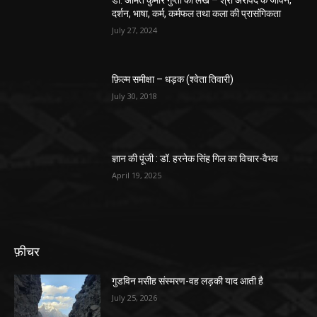
डॉ. अमित कुमार गुप्ता का लेख – श्री अरविंद के जीवन,
दर्शन, भाषा, कर्म, कर्मफल तथा कला की प्रासंगिकता
July 27, 2024
फ़िल्म समीक्षा – धड़क (श्वेता तिवारी)
July 30, 2018
ज्ञान की पूंजी : डॉ. हरनेक सिंह गिल का विचार-वैभव
April 19, 2025
फ़ीचर
गुडविन मसीह संस्मरण-वह लड़की याद आती है
July 25, 2026