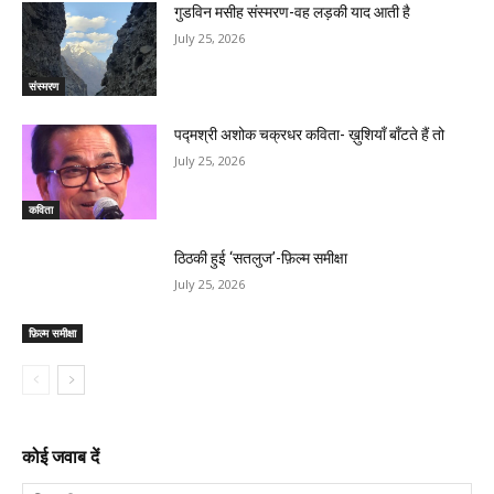
गुडविन मसीह संस्मरण-वह लड़की याद आती है
July 25, 2026
संस्मरण
पद्मश्री अशोक चक्रधर कविता- ख़ुशियाँ बाँटते हैं तो
July 25, 2026
कविता
ठिठकी हुई ‘सतलुज’-फ़िल्म समीक्षा
July 25, 2026
फ़िल्म समीक्षा
कोई जवाब दें