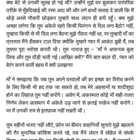
क्या बेटे से उनकी सुलह हो गई थी? उन्होंने
मुझे घर बुलाकर पारंपरिक
तरीक़े से मुँहदिखाई की रस्म अदा की और लगे हाथों सलाह दे डाली कि मैं
थोड़े अरसे नौकरी छोड़कर तुम्हारे साथ लंदन ही बनी रहूँ। क्या मुझे
अच्छा लगेगा कि तुम अकेले रहते किसी फिरंगन से दिल लगा बैठो? नहीं,
तुम्हारा किसी से भी दिल लगा बैठना मुझे गँवारा नहीं था, पर तुम्हारी माँ का
प्रस्ताव मैंने हँसकर टाल दिया क्योंकि तुम्हारे प्यार में आकंठ डूबी मैं, तब
तुमपर पूरा भरोसा करती थी। तुम नाराज़ हुए –
‘
माँ ने अचानक बुला
लिया और तुम दौड़ी चली गई।आख़िर क्यों?
’
मैंने बात बदल दी…प्यार को
बेरंग करने वाली बहस में क्यों उलझना
!
माँ ने समझाया कि जब तुम अपने घरवालों की हर इच्छा का विरोध करने
के लिए किसी भी हद तक जा सकते हो, तब मेरे अहसानों या शादीशुदा
होने का लिहाज़ तुम नहीं करोगे। आवेग में,
अकस्मात कोई भी सही-ग़लत
निर्णय लेकर आसमान में अकेले उड़ जाने से क़तई परहेज नहीं करोगे।
पर मैं उनकी राय से इत्तफ़ाक नहीं रखती थी।
तुम महीनों भारत नहीं लौटे, फ़ोन पर बीमार कहानियाँ सुनाते मुझे बहलाने
की ग़ैर मुनासिब कोशिश करते रहे, तब मैंने लंदन में सोहेल से संपर्क