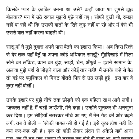
किसके प्यार के क़ाबिल बनना था उसे? कहाँ जाता था तुमसे झूठ
बोलकर? मन में उठे सवाल मुझसे पूछे नहीं गए। सोफ़ी दुखी थी, समझ
नहीं पा रही थी कि उसकी बातों के सिरे जुड़ नहीं पा रहे और मैं वैसे भी
उससे बात नहीं करना चाहती थी।
सासू माँ ने मुझे दुबारा अपने पास बैठने का इशारा किया। अब किस रिश्ते
से देर तक यहाँ बैठूँ या अपना कोई अधिकार समझूँ? मुँहदिखाई में मिला
सोने का लॉकेट, कान का बुंदा, साड़ी, चेन, अँगूठी – इतने सामान के
अलावा मुझे यहाँ से जोड़ने वाला और कोई तार नहीं
!
मैं उनके कहे से बैठ
तो गई पर बमुश्किल दो मिनट बीतते फिर से उठ खड़ी हुई। इस बार वे
कुछ नहीं बोलीं।
उनके इशारे पर मुझे नीचे तक छोड़ने को एक महिला साथ आने लगी।
‘
ज़रूरत नहीं है, मैं चली जाऊँगी
’
, मैंने कहा। उन्होंने सुनकर भी अनसुना
कर दिया। हम सीढ़ियाँ उतरकर नीचे आ गए, मैं मेन गेट की ओर बढ़ने
लगी, तब वे बोलीं –
‘
सोफ़ी पागल-सी हो गई है। इसे कुछ होश नहीं कि
क्या कर-कह रही है। एक तो बॉडी लेकर लंदन से अकेले यहाँ आना
पड़ा…वह भी तब, जब अनुपम से तलाक़ बस होने ही वाला था, सारे कागज़