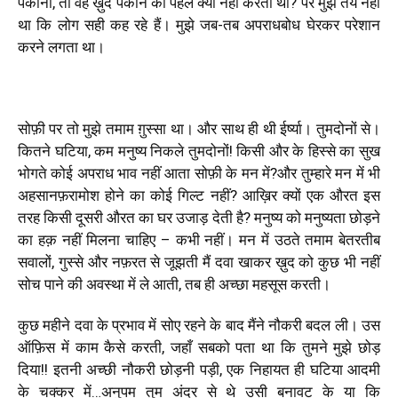
पकाना, तो वह ख़ुद पकाने की पहल क्यों नहीं करता था? पर मुझे तय नहीं
था कि लोग सही कह रहे हैं। मुझे जब-तब अपराधबोध घेरकर परेशान
करने लगता था।
सोफ़ी पर तो मुझे तमाम ग़ुस्सा था। और साथ ही थी ईर्ष्या। तुमदोनों से।
कितने घटिया, कम मनुष्य निकले तुमदोनों
!
किसी और के हिस्से का सुख
भोगते कोई अपराध भाव नहीं आता सोफ़ी के मन में?और तुम्हारे मन में भी
अहसानफ़रामोश होने का कोई गिल्ट नहीं? आख़िर क्यों एक औरत इस
तरह किसी दूसरी औरत का घर उजाड़ देती है? मनुष्य को मनुष्यता छोड़ने
का हक़ नहीं मिलना चाहिए – कभी नहीं। मन में उठते तमाम बेतरतीब
सवालों, गुस्से और नफ़रत से जूझती मैं दवा खाकर ख़ुद को कुछ भी नहीं
सोच पाने की अवस्था में ले आती, तब ही अच्छा महसूस करती।
कुछ महीने दवा के प्रभाव में सोए रहने के बाद मैंने नौकरी बदल ली। उस
ऑफ़िस में काम कैसे करती, जहाँ सबको पता था कि तुमने मुझे छोड़
दिया
!!
इतनी अच्छी नौकरी छोड़नी पड़ी, एक निहायत ही घटिया आदमी
के चक्कर में…अनुपम तुम अंदर से थे उसी बनावट के या कि