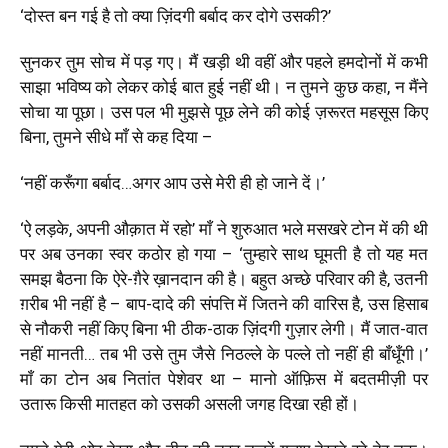
‘
दोस्त बन गई है तो क्या ज़िंदगी बर्बाद कर दोगे उसकी?
’
सुनकर तुम सोच में पड़ गए। मैं खड़ी थी वहीं और पहले हमदोनों में कभी
साझा भविष्य को लेकर कोई बात हुई नहीं थी। न तुमने कुछ कहा, न मैंने
सोचा या पूछा। उस पल भी मुझसे पूछ लेने की कोई ज़रूरत महसूस किए
बिना, तुमने सीधे माँ से कह दिया –
‘
नहीं करूँगा बर्बाद…अगर आप उसे मेरी ही हो जाने दें।
’
‘
ऐ लड़के, अपनी औक़ात में रहो
’
माँ ने शुरुआत भले मसखरे टोन में की थी
पर अब उनका स्वर कठोर हो गया –
‘
तुम्हारे साथ घूमती है तो यह मत
समझ बैठना कि ऐरे-ग़ैरे ख़ानदान की है। बहुत अच्छे परिवार की है, उतनी
ग़रीब भी नहीं है – बाप-दादे की संपत्ति में जितने की वारिस है, उस हिसाब
से नौकरी नहीं किए बिना भी ठीक-ठाक ज़िंदगी गुज़ार लेगी। मैं जात-वात
नहीं मानती… तब भी उसे तुम जैसे निठल्ले के पल्ले तो नहीं ही बाँधूँगी।
’
माँ का टोन अब नितांत पेशेवर था – मानो ऑफ़िस में बदतमीज़ी पर
उतारू किसी मातहत को उसकी असली जगह दिखा रही हों।