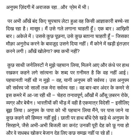
अनुपम ज़िंदगी में अराजक रहा
..
.
और
प्रेम में भी।
पर अभी आँखें बंद किए चुपचाप लेटा हुआ वह किसी आज्ञाकारी बच्चे-सा
दिख रहा है। मासूम। मैं उसे गले लगाना चाहती हूँ। एक बार। आख़िरी
बार। अकेले में। उससे कुछ पूछना, उसे कुछ बताना चाहती हूँ – जिसका
मौक़ा अनुरोध करने के बावज़ूद उसने दिया नहीं। मैं कोने में खड़ी इंतज़ार
करने लगी। आँखें खोलेगा? क्या कभी नहीं
?
कुछ साथी जर्नलिस्टों ने मुझे पहचान लिया, मिलने आए और कंधे पर हाथ
रखकर कहने लगे सांत्वना के शब्द पर ग़नीमत है कि वह नहीं आई।
पहचानती नहीं थी न मुझे – वह, यानी अनुपम की सर्वस्व। उस अनुपम
की सर्वस्व जो सालों तक मेरा सर्वस्व रहा। वह बार-बार अंदर के कमरे से
इस कमरे में आ-जा रही थी – चेहरा तनावपूर्ण, आँखों में आँसू ज़बरन रोके,
व्यग्र और बेचैन। भारतीयों की भीड़ में वही है एकमात्र विदेशी – इसीलिए
बूझ लिया। अनुपम के पापा को भी पहचान लिया मैंने, पर पास जाने या
कुछ कहने की हिम्मत नहीं हुई। छाती पर हाथ बाँधे ऐसे खड़े थे अनुपम के
सिरहाने, जैसे अभी-अभी बिजली का करंट उनकी पूरी देह को छू गया हो
और वे सुधबुध खोकर बेजान देह लिए कुछ समझ नहीं पा रहे हों।