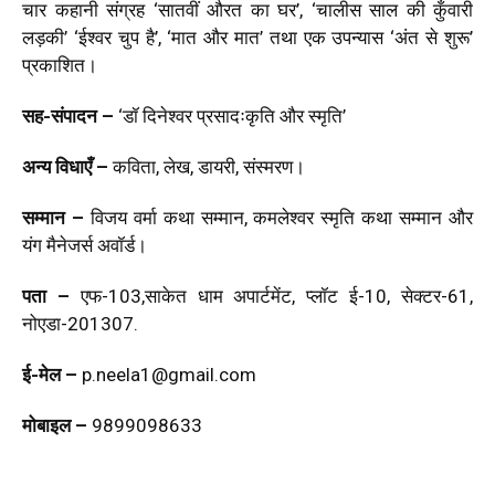
चार कहानी संग्रह ‘सातवीं औरत का घर’, ‘चालीस साल की कुँवारी
लड़की’ ‘ईश्वर चुप है’, ‘मात और मात’ तथा एक उपन्यास ‘अंत से शुरू’
प्रकाशित।
सह-संपादन –
‘डॉ दिनेश्वर प्रसादःकृति और स्मृति’
अन्य विधाएँ –
कविता, लेख, डायरी, संस्मरण।
सम्मान –
विजय वर्मा कथा सम्मान, कमलेश्वर स्मृति कथा सम्मान और
यंग मैनेजर्स अवॉर्ड।
पता –
एफ-103,साकेत धाम अपार्टमेंट, प्लॉट ई-10, सेक्टर-61,
नोएडा-201307.
ई-मेल –
p.neela1@gmail.com
मोबाइल –
9899098633