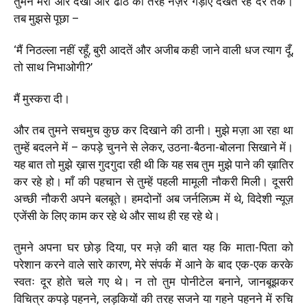
तुमने मेरी ओर देखा और ढीठ की तरह नज़रें गड़ाए देखते रहे देर तक।
तब मुझसे पूछा –
‘
मैं निठल्ला नहीं रहूँ, बुरी आदतें और अजीब कही जाने वाली धज त्याग दूँ,
तो साथ निभाओगी?
’
मैं मुस्करा दी।
और तब तुमने सचमुच कुछ कर दिखाने की ठानी। मुझे मज़ा आ रहा था
तुम्हें बदलने में – कपड़े चुनने से लेकर, उठना-बैठना-बोलना सिखाने में।
यह बात तो मुझे ख़ास गुदगुदा रही थी कि यह सब तुम मुझे पाने की ख़ातिर
कर रहे हो। माँ की पहचान से तुम्हें पहली मामूली नौकरी मिली। दूसरी
अच्छी नौकरी अपने बलबूते। हमदोनों अब जर्नलिज़्म में थे, विदेशी न्यूज़
एजेंसी के लिए काम कर रहे थे और साथ ही रह रहे थे।
तुमने अपना घर छोड़ दिया, पर मज़े की बात यह कि माता-पिता को
परेशान करने वाले सारे कारण, मेरे संपर्क में आने के बाद एक-एक करके
स्वतः दूर होते चले गए थे। न तो तुम पोनीटेल बनाने, जानबूझकर
विचित्र कपड़े पहनने, लड़कियों की तरह सजने या गहने पहनने में रुचि