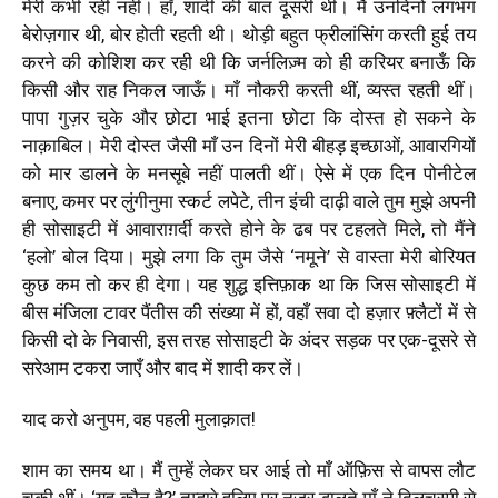
मेरी कभी रही नहीं। हाँ, शादी की बात दूसरी थी। मैं उनदिनों लगभग
बेरोज़गार थी, बोर होती रहती थी। थोड़ी बहुत फ्रीलांसिंग करती हुई तय
करने की कोशिश कर रही थी कि जर्नलिज़्म को ही करियर बनाऊँ कि
किसी और राह निकल जाऊँ। माँ नौकरी करती थीं, व्यस्त रहती थीं।
पापा गुज़र चुके और छोटा भाई इतना छोटा कि दोस्त हो सकने के
नाक़ाबिल। मेरी दोस्त जैसी माँ उन दिनों मेरी बीहड़ इच्छाओं,
आवारगियों
को मार डालने के मनसूबे नहीं पालती थीं। ऐसे में एक दिन पोनीटेल
बनाए, कमर पर लुंगीनुमा स्कर्ट लपेटे, तीन इंची दाढ़ी वाले तुम मुझे अपनी
ही सोसाइटी में आवाराग़र्दी करते होने के ढब पर टहलते मिले, तो मैंने
‘
हलो
’
बोल दिया। मुझे लगा कि
तुम जैसे
‘
नमूने
’
से वास्ता मेरी बोरियत
कुछ कम तो कर ही देगा। यह शुद्ध इत्तिफ़ाक था कि जिस सोसाइटी में
बीस मंजिला टावर पैंतीस की संख्या में हों, वहाँ सवा दो हज़ार फ़्लैटों में से
किसी दो के निवासी, इस तरह सोसाइटी के अंदर सड़क पर एक-दूसरे से
सरेआम टकरा जाएँ और बाद में शादी कर लें।
याद करो अनुपम, वह पहली मुलाक़ात
!
शाम का समय था। मैं तुम्हें लेकर घर आई तो माँ ऑफ़िस से वापस लौट
चुकी थीं।
‘
यह कौन है?
’
तुम्हारे हुलिए पर नज़र डालते माँ ने दिलचस्पी से