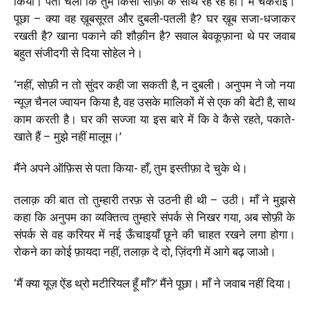
किया। पता चला कि तुम
किसी सोफ़ी के साथ रह रहे हो। मैं चकराई।
पूछा – क्या वह ख़ूबसूरत और दुबली-पतली है? घर ख़ूब सजा-धजाकर
रखती है? खाना पकाने की शौक़ीन है? सवाल बेवकूफ़ाना थे पर जवाब
बहुत संजीदगी से दिया सोहेल ने।
‘
नहीं, सोफ़ी न तो सुंदर कही जा सकती है, न दुबली। अनुपम ने जो नया
न्यूज़ चैनल ज्वायन किया है, वह उसके मालिकों में से एक की बेटी है, साथ
काम करती है। घर की सज्जा या इस बारे में कि वे कैसे रहते, पकाते-
खाते हैं – मुझे नहीं मालूम।
’
मैंने अपने ऑफ़िस से पता किया- हाँ, तुम इस्तीफ़ा दे चुके थे।
तलाक़ की बात तो तुम्हारी तरफ़ से उठनी ही थी – उठी। माँ ने मुझसे
कहा कि अनुपम का व्यक्तित्व तुम्हारे संपर्क से निखर गया, अब सोफ़ी के
संपर्क से वह करियर में नई ऊँचाइयाँ छूने की चाहत रखने लगा होगा।
रोकने का कोई फ़ायदा नहीं, तलाक़ दे दो, ज़िंदगी में आगे बढ़ जाओ।
‘
मैं क्या यूज़ ऐंड थ्रो
मटीरियल हूँ माँ?
’
मैंने पूछा। माँ ने जवाब नहीं दिया।