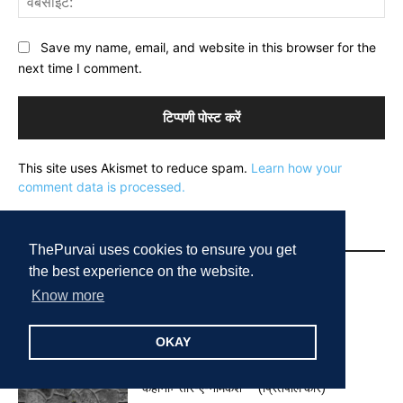
Save my name, email, and website in this browser for the
next time I comment.
This site uses Akismet to reduce spam.
Learn how your
comment data is processed.
MOST POPULAR
ThePurvai uses cookies to ensure you get
the best experience on the website.
कविताएँ बोधमिता की
Know more
November 26, 2018
OKAY
कहानीः ‘तीर-ए-नीमकश’ – (प्रितपाल कौर)