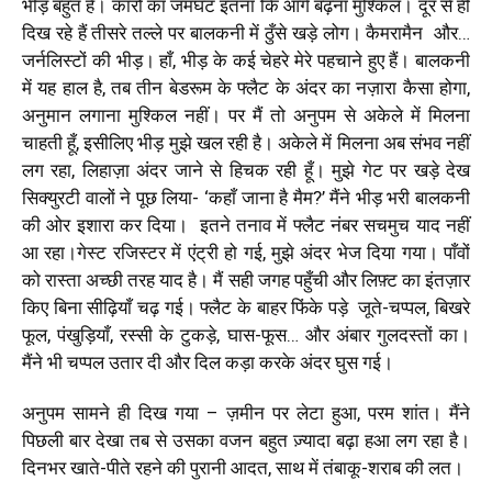
भीड़ बहुत है। कारों का जमघट इतना कि आगे बढ़ना मुश्किल। दूर से ही
दिख रहे हैं तीसरे तल्ले पर बालकनी में ठुँसे खड़े लोग। कैमरामैन
और…
जर्नलिस्टों की भीड़। हाँ, भीड़ के कई चेहरे मेरे पहचाने हुए हैं। बालकनी
में यह हाल है, तब तीन बेडरूम के फ्लैट के अंदर का नज़ारा कैसा होगा
,
अनुमान लगाना मुश्किल नहीं। पर मैं तो अनुपम से अकेले में मिलना
चाहती हूँ
,
इसीलिए भीड़ मुझे खल रही है। अकेले में मिलना अब संभव नहीं
लग रहा
,
लिहाज़ा अंदर जाने से हिचक रही हूँ। मुझे गेट पर खड़े देख
सिक्युरटी वालों ने पूछ लिया-
‘
कहाँ जाना है मैम
?’
मैंने भीड़ भरी बालकनी
की ओर इशारा कर दिया।
इतने तनाव में फ्लैट नंबर सचमुच याद नहीं
आ रहा।गेस्ट रजिस्टर में एंट्री हो गई
,
मुझे अंदर भेज दिया गया। पाँवों
को रास्ता अच्छी तरह याद है। मैं सही जगह पहुँची और लिफ़्ट का इंतज़ार
किए बिना सीढ़ियाँ चढ़ गई। फ्लैट के बाहर फिंके पड़े
जूते-चप्पल
,
बिखरे
फूल
,
पंखुड़ियाँ, रस्सी के टुकड़े, घास-फूस… और अंबार गुलदस्तों का।
मैंने भी चप्पल उतार दी और दिल कड़ा करके अंदर घुस गई।
अनुपम सामने ही दिख गया – ज़मीन पर लेटा हुआ, परम शांत। मैंने
पिछली बार देखा तब से उसका वजन बहुत ज़्यादा बढ़ा हआ लग रहा है।
दिनभर खाते-पीते रहने की पुरानी आदत
,
साथ में तंबाकू-शराब की लत।