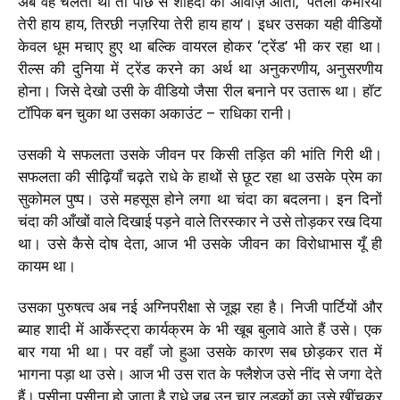
अब वह चलता था तो पीछे से शोहदों की आवाज़ आती, ‘पतली कमरिया
तेरी हाय हाय, तिरछी नज़रिया तेरी हाय हाय’। इधर उसका यही वीडियों
केवल धूम मचाए हुए था बल्कि वायरल होकर ‘ट्रेंड’ भी कर रहा था।
रील्स की दुनिया में ट्रेंड करने का अर्थ था अनुकरणीय, अनुसरणीय
होना। जिसे देखो उसी के वीडियो जैसा रील बनाने पर उतारू था। हॉट
टॉपिक बन चुका था उसका अकाउंट – राधिका रानी।
उसकी ये सफलता उसके जीवन पर किसी तड़ित की भांति गिरी थी।
सफलता की सीढ़ियाँ चढ़ते राधे के हाथों से छूट रहा था उसके प्रेम का
सुकोमल पुष्प। उसे महसूस होने लगा था चंदा का बदलना। इन दिनों
चंदा की आँखों वाले दिखाई पड़ने वाले तिरस्कार ने उसे तोड़कर रख दिया
था। उसे कैसे दोष देता, आज भी उसके जीवन का विरोधाभास यूँ ही
कायम था।
उसका पुरुषत्व अब नई अग्निपरीक्षा से जूझ रहा है। निजी पार्टियों और
ब्याह शादी में आर्केस्ट्रा कार्यक्रम के भी खूब बुलावे आते हैं उसे। एक
बार गया भी था। पर वहाँ जो हुआ उसके कारण सब छोड़कर रात में
भागना पड़ा था उसे। आज भी उस रात के फ्लैशेज उसे नींद से जगा देते
हैं। पसीना पसीना हो जाता है राधे जब उन चार लड़कों का उसे खींचकर