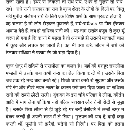
सजा रहता है। इधर से निकलो तो राधे-राधे, उधर से गुज़रो तो राधे-
राधे। राधे रानी सरकार का राज है ब्रज क्षेत्र के लोगों के दिलों पर, किंतु
यही पुनीत संबोधन राधे के लिये एक विशेष अर्थ के साथ प्रकट होता है।
वह चलता है तो लोग छेड़कर पुकारते हैं, राधे-राधेsss या फिर हँसकर
आवाज़ देते हैं, जय हो राधिका रानी की। यह नाम उसके वजूद से कुछ यूँ
चस्पा हो गया है कि कानों में पड़ता है तो अनचाहे ही उसकी मतवाली चाल
में कुछ और लचक आ जाती है। वह भी क्या करे, जीवन में राधे को
ठेलकर राधिका ने पक्का रंग जो चढ़ा दिया है।
ब्रज क्षेत्र में सदियों से रासलीला का चलन है। यहाँ की मशहूर रासलीला
मण्डली में उसके बाबा कभी कंस का रोल किया करते थे। उसके पिता
जब तक रहे नन्द बाबा बनते रहे। शिब्बो चाचा बनते थे सुदामा और उसके
गोरे रंग और तीखे नयन-नक्श के कारण उसे बना दिया जाता था राधिका
रानी की सबसे छोटी सखी। वृंदावन के इस चौबे परिवार में लीला, कीर्तन
आदि में भाग लेना शौकिया नहीं बल्कि व्यवसाय और रोजी रोटी से जुड़ा
है। उसके पिता लीला से ही जुड़े रहे पर उन्हें बंसीवारे ने लम्बी उम्र न
देकर जल्दी ही अपनी शरण में ले लिया। छुटपन की याद है, दादी कहा
करती थीं, फूलैगौ सो झरैगौ, चढ़ैगौ सो गिरैगौ। पर पिता को इतना