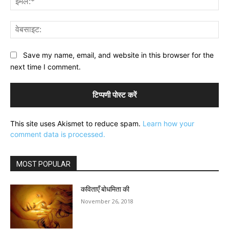
वेब
Save my name, email, and website in this browser for the
next time I comment.
This site uses Akismet to reduce spam.
Learn how your
comment data is processed.
MOST POPULAR
कविताएँ बोधमिता की
November 26, 2018