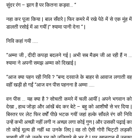
सुंदर रंग – झाग है पर कितना कड़वा… “
नहा कर पूजा किया | बाल सँवारे | फिर कमरे में रखे पेठे में से एक मुंह में
डालती रसोई में आ गयीं |” श्यामा पानी देना “ |
निवि कहां गयी …..
“अम्मा जी , दीदी कपड़ा बदलने गई | अभी सब मैडम जी आ रही हैं न …
श्यामा ने अपनी समझ अम्मा को दिखाई |
“आज क्या पहन रही निवि ? “बन्द दरवाजे के बाहर से आवाज लगाती वह
वहीं खड़ी हो गईं “आज वन पीस पहनना है अम्मा …..
वन पीस … यह क्या है ? सोचती कमरे में चली आयीं | अपने भगवान को
देखा , हाथ जोड़ा और आंखें बंद कर बेटे – बहु को आशीषों से भर दिया |
बिस्तर पर लेट फिर वर्षों पीछे भटक गयीं जहां हल्के साँवले रंग की निवि
उन्हें कभी अच्छी नहीं लगी न अच्छा लगा कोई गुण | और उसकी पढ़ाई का
तो कोई मूल्य ही नहीं था उनके लिए | वह तो ऐसी गोरी चिट्टी लड़की
चाहती थीं जो उनके घर को उजियारे से भर दे | घर खानदान में उनका