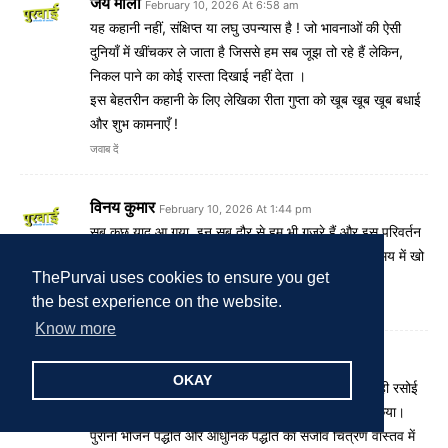
जय माला
February 10, 2026 At 6:58 am
यह कहानी नहीं, संक्षिप्त या लघु उपन्यास है ! जो भावनाओं की ऐसी
दुनियाँ में खींचकर ले जाता है जिससे हम सब जूझ तो रहे हैं लेकिन,
निकल पाने का कोई रास्ता दिखाई नहीं देता ।
इस बेहतरीन कहानी के लिए लेखिका रीता गुप्ता को खूब खूब खूब बधाई
और शुभ कामनाएँ !
जवाब दें
विनय कुमार
February 10, 2026 At 1:44 pm
सब कुछ याद आ गया, इन सब दौर से हम भी गुजरे हैं और इस परिवर्तन
को महसूस किया है. बहुत भावपूर्ण कहानी, पढ़कर मन पुराने समय में खो
ThePurvai uses cookies to ensure you get
गया
the best experience on the website.
जवाब दें
Know more
कृष्ण कुमार गुप्ता
February 11, 2026 At 2:30 pm
OKAY
रसोई की महत्ता को बहुत सुंदर तरीके से बताया गया है। साथ ही रसोई
के उदाहरण से पीढ़ी के अंतर को अति सहज ढंग से प्रस्तुत किया।
पुरानी भोजन पद्धति और आधुनिक पद्धति का सजीव चित्रण वास्तव में