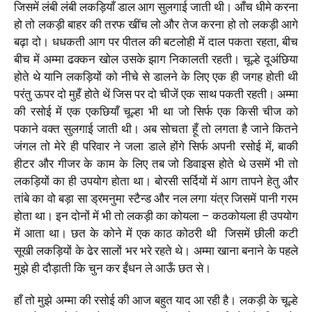
जिसमें लंबी लंबी लकड़ियाँ डाल आग सुलगाई जाती थी। आँच धीमे करना
हो तो लकड़ी बाहर की तरफ खींच लो और
तेज करना हो तो लकड़ी आगे
बढ़ा दो। धधकती आग पर पीतल की बटलोही में दाल पकता रहता, बीच
बीच में अम्मा ढक्कन खोल उसके झाग निकालती रहती। चूल्हे दूअंछिया
होते थे यानि लकड़ियों को नीचे से डालने के लिए एक ही जगह होती थी
परंतु ऊपर दो मुहँ होते थें जिस पर दो चीजें एक साथ पकती रहती। अम्मा
की रसोई में एक एकछियाँ चूल्हा भी था जो सिर्फ एक किसी चीज को
पकाने वक्त सुलगाई जाती थी। अब सोचता हूँ तो लगता है जाने कितने
जंगल तो मेरे ही परिवार ने जला डाले होंगे सिर्फ अपनी रसोई में, बाकी
हीटर और गीजर के काम के लिए तब जो डिवाइस होते थे उसमें भी तो
लकड़ियों का ही उपयोग होता था। बोरसी सर्दियों में आग तापने हेतु और
तांबे का वो बड़ा सा ड्रमनुमा स्टैन्ड और नल लगा यंत्र जिसमें पानी गरम
होता था। इन दोनों में भी तो लकड़ी का कोयला – कठकोयला ही उपयोग
में आता था। छत के कोने में एक काठ कोठरी थी जिसमें छीली कटी
सूखी लकड़ियों के ढेर सालों भर भरे रहते थे। अम्मा खाना बनाने के पहले
मुझे ही दौड़ाती कि चुन कर ईंधन ले आऊँ छत से।
हाँ तो मुझे अम्मा की रसोई की आज बहुत याद आ रही है। लकड़ी के चूल्हे