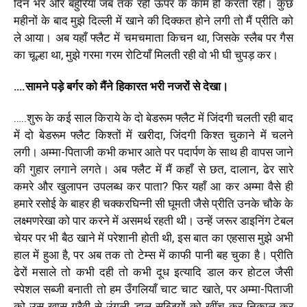
दिन भर और बहुरिया जब तक रही ऊपर के काम ही करती रही। कुछ
महीनों के बाद मुझे दिल्ली में खाने की दिक्कत होने लगी तो मैं प्रीति को
ले आया। अब यहाँ फ्लैट में चमचमाता किचन था, जिसके स्लैब पर गैस
का चूल्हा था, मुझे गरमा गरम रोटियाँ मिलती रही वो भी घी चुपड़ कर।
….सामने पड़े बर्गर को मैंने हिकारत भरी नजरों से देखा।
…..शुरू के कई साल किराये के दो बेडरूम फ्लैट में जिंदगी चलती रही बाद
में दो बेडरूम फ्लैट किश्तों में खरीदा, जिंदगी किश्त चुकाने में चलने
लगी। अम्मा-पिताजी कभी कभार आते पर पदार्पण के साथ ही वापस जाने
की गुहार लगाने लगते। अब फ्लैट में मैं कहाँ से छत, दालान, ढेर सारे
कमरे और खुलापन उपलब्ध कर पाता? फिर यहाँ आ कर अम्मा वैसे ही
हमारे रसोई के बाहर ही चक्करघिन्नी सी घूमती जैसे प्रीति उनके चौके के
लक्ष्मणरेखा को पार करने में असमर्थ रहती थी। उन्हें जरूर डाइनिंग टेबल
चेयर पर भी बैठ खाने में परेशानी होती थी, इस बात का एहसास मुझे अभी
हाल में हुआ है, पर अब तक तो टेम्स में काफी पानी बह चुका है। प्रीति
ढेरों मसाले तो कभी दही तो कभी दूध इत्यादि डाल कर होटल जैसी
स्पेशल सब्जी बनाती तो हम उँगलियाँ चाट चाट खाते, पर अम्मा-पिताजी
को उस खास ग्रैवी से उंगली डाल सब्जियों को खींच कर निकाल कर