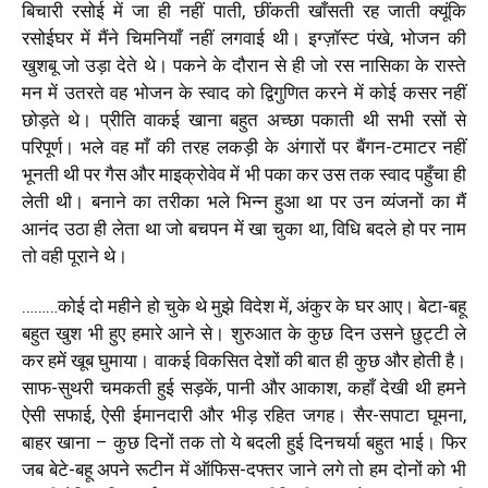
बिचारी रसोई में जा ही नहीं पाती, छींकती खाँसती रह जाती क्यूंकि
रसोईघर में मैंने चिमनियाँ नहीं लगवाई थी। इग्ज़ॉस्ट पंखे, भोजन की
खुशबू जो उड़ा देते थे। पकने के दौरान से ही जो रस नासिका के रास्ते
मन में उतरते वह भोजन के स्वाद को द्विगुणित करने में कोई कसर नहीं
छोड़ते थे। प्रीति वाकई खाना बहुत अच्छा पकाती थी सभी रसों से
परिपूर्ण। भले वह माँ की तरह लकड़ी के अंगारों पर बैंगन-टमाटर नहीं
भूनती थी पर गैस और माइक्रोवेव में भी पका कर उस तक स्वाद पहुँचा ही
लेती थी। बनाने का तरीका भले भिन्न हुआ था पर उन व्यंजनों का मैं
आनंद उठा ही लेता था जो बचपन में खा चुका था, विधि बदले हो पर नाम
तो वही पूराने थे।
………कोई दो महीने हो चुके थे मुझे विदेश में, अंकुर के घर आए। बेटा-बहू
बहुत खुश भी हुए हमारे आने से। शुरुआत के कुछ दिन उसने छुट्टी ले
कर हमें खूब घुमाया। वाकई विकसित देशों की बात ही कुछ और होती है।
साफ-सुथरी चमकती हुई सड़कें, पानी और आकाश, कहाँ देखी थी हमने
ऐसी सफाई, ऐसी ईमानदारी और भीड़ रहित जगह। सैर-सपाटा घूमना,
बाहर खाना – कुछ दिनों तक तो ये बदली हुई दिनचर्या बहुत भाई। फिर
जब बेटे-बहू अपने रूटीन में ऑफिस-दफ्तर जाने लगे तो हम दोनों को भी