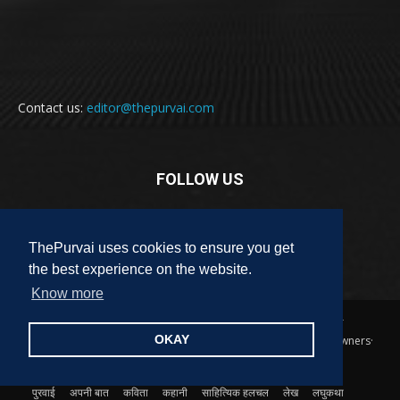
Contact us:
editor@thepurvai.com
FOLLOW US
ThePurvai uses cookies to ensure you get
the best experience on the website.
Know more
Copyright 2018-2023 THE PURVAI | All Rights Reserved · And Our
OKAY
Sitemap · All Logos & Trademark Belongs To Their Respective Owners·
Designed & Developed by
ALL DIGI SEO
पुरवाई
अपनी बात
कविता
कहानी
साहित्यिक हलचल
लेख
लघुकथा