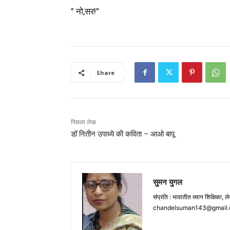
” नो,सर!”
Share
पिछला लेख
डॉ नितीन उपाध्ये की कविता – आओ बापू
सुमन युगल
संप्रति : भावातीत ध्यान शिक्षिका,
chandelsuman143@gmail