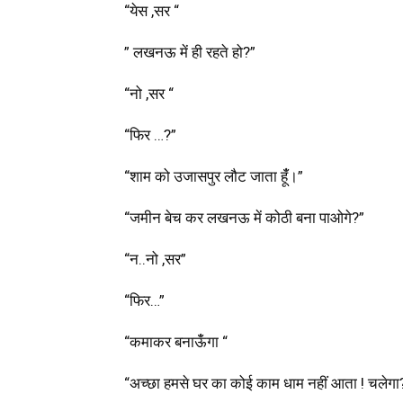
“येस ,सर “
” लखनऊ में ही रहते हो?”
“नो ,सर “
“फिर …?”
“शाम को उजासपुर लौट जाता हूंँ।”
“जमीन बेच कर लखनऊ में कोठी बना पाओगे?”
“न..नो ,सर”
“फिर…”
“कमाकर बनाऊंँगा “
“अच्छा हमसे घर का कोई काम धाम नहीं आता ! चलेगा