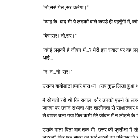
“नो,सर! येस ,सर चलेगा।”
“ब्याह के बाद भी ये लड़कों वाले कपड़े ही पहनूँगी मैं, 
“येस,सर ! नो,सर।”
“कोई लड़की है जीवन में…? मेरी इस सवाल पर वह ल
आई…
“न, न…नो, सर !”
उसका बायोडाटा हमारे पास था ।सब कुछ लिखा हुआ था उस
मैं सोचती रही थी कि सवाल और उनको पूछने के लहज़
जाएगा पर उसने सभ्यता और शालीनता से साक्षात्का
से वापस चला गया फिर कभी मेरे जीवन में न लौटने के
उसके माता-पिता बाद तक भी उत्तर की प्रतीक्षा में रह
लड़का” फिर एक समय हम भाई-बहनों का परिहास तो 