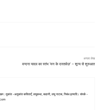
अगला लेख
वन्दना यादव का स्तंभ ‘मन के दस्तावेज़’ – शून्य से शुरुआत
 लेखन : तुकांत -अतुकांत कविताएँ, लघुकथा, कहानी, लघु नाटक, निबंध इत्यादि। संपर्क -
.com