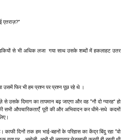
कोई एतराज़?”
ड़कियों से भी अधिक लजा गया साथ उसके शब्दों में हकलाहट उतर
में फिर भी हम प्रश्न पर प्रश्न पूछ रहे थे ।
े से उसके दिमाग का तापमान बढ़ जाएगा और वह “नौ दो ग्यारह” हो
र की सभी औपचारिकताएंँ पूरी की और अभिवादन कर धीमे-सधे कदमों
 लिए।
े। काफी दिनों तक हम भाई-बहनों के परिहास का केंद्र बिंदु रहा “वो
रुक गया,पर… अमोली अभी भी लगातार छेड़खानी करती ही रहती थी