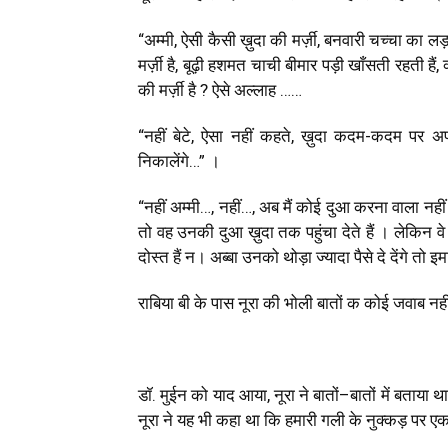
“अम्मी
,
ऐसी कैसी ख़ुदा की मर्ज़ी
,
बनवारी चच्चा का लड़क
मर्ज़ी है
,
बूढ़ी हशमत चाची बीमार पड़ी खाँसती रहती हैं
,
क
की मर्ज़ी है
?
ऐसे अल्लाह ……
“नहीं बेटे
,
ऐसा नहीं कहते
,
ख़ुदा कदम-कदम पर अपने ब
निकालेंगे…” ।
“नहीं अम्मी…
,
नहीं…
,
अब मैं
कोई
दुआ करना वाला नहीं ह
तो वह उनकी दुआ ख़ुदा तक पहुंचा देते हैं । लेकिन वे
दोस्त हैं न। अब्बा उनको
थोड़ा
ज्यादा पैसे दे देंगे त
राबिया बी के पास नूरा की भोली बातों क कोई जवाब नही
डॉ. मुईन को याद आया
,
नूरा ने बातों–बातों में बताया 
नूरा ने यह भी कहा था कि हमारी गली के नुक्कड़ पर ए