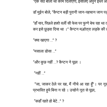
“एक सेठ बोला था काम दिलाएगा
,
इसलिए अपुन इधर आ
डॉ मुईन बोले
,
“कैप्टन बड़ी पुरानी जान-पहचान जान पड़
“हाँ यार
,
पिछले हफ़्ते
वर्ली सी फेस
पर फुग्गे बेच रहा थ
कर इसे छुड़वा दिया था ।
”
कैप्टन मल्होत्रा लड़के की
“क्या खाएगा …”
?
“मसाला डोसा …”
“और कुछ नहीं …
?
कैप्टन ने पूछा ।
“नहीं …”
“जा
,
जाकर ठेले पर खा
,
मैं नीचे आ रहा हूँ
”
। पर नूर
प्रभावित हुये बिना न रहे । उन्होने नूरा से पूछा
,
“कहाँ रहते हो बेटे…”
?