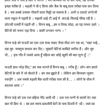
हमारे पास न पैसा है और न जांगर । मेरी बच्चियां जो भी कर पायी, यह उनकी
इच्छा शक्ति है । बड़की ने बी ए किया और बैंक के बाबू वाला परीक्षा पास कर लिया
है । बस कब्बो उसका नौकरी वाला चिठ्ठी आ सकता है । अभी उ एकठो अंग्रेजी
वाला स्कूल में पढ़ाती है । मझली आई टी आई में कटाई-सिलाई सीख रही है ।
छोटकी दसवीं में पढ़ती थी । विनय बाबू …हम त लिख लोढा, आ पढ़ पत्थर ठहरे ।
बेटियों को जरूर पढ़ा दिया । बाकी उनकर भाग्य । ”
विनय पाड़े को फउदी का एक-एक शब्द शहद जैसा मीठा लग रहा था, “वाह! भाई…
वाह तुम सचमुच कमाल कर दिए। तुम्हारी बेटियां काबिले तारीफ हैं। और तुम
भी…। इस गाँव में जबसे आया हूँ पहिला बार कोई खुशी की बात सुना हूँ ।”
फउदी हाथ जोड़ लिए,” हम सब जानते हैं विनय बाबू । गरीब हूँ। लोग-बाग हमारे
बेटियों के बारे में जो बोलते हैं । हम सब बूझते हैं । लेकिन हम किसका जुबान
पकड़ेंगे । अब जबसे बड़की बैंक वाली परीक्षा पास की है … । लोगों के सोच में
बदलाव आया ।”
विनय पाड़े को उस रात बढ़िया नींद आयी थी । उस रात पत्नी से काफी देर तक
बात भी किए थे । वह इस समय इकलौती बेटी के पास दिल्ली में थी। जहां वह