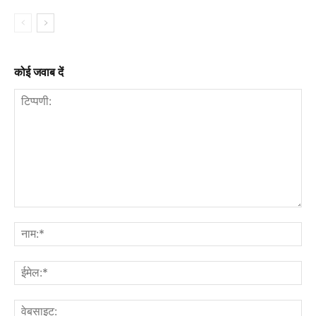
कोई जवाब दें
टिप्पणी:
नाम
ईमे
वेब