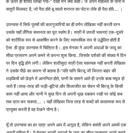
के ऊपर ही शायद लिखा गया-“ देखी मैंने क्या कही। जे अपने मोहल्ला के पानी में
ससुरी मिलावट है, जो पैदा होवे बू सालो शरारत का पोटरा लेके ही पैदा होवे…. ।
उपन्यास में सिर्फ पुरुषों की कारगुजारियों का ही वर्णन लेखिका नहीं करती वरन
उसके यहाँ लैंगिक समानता का पूरा स्कोप है। स्त्री में उपजी भावनाएं एक-दूसरे
को शारीरिक रूप से आकर्षित करने के लिए स्वाभाविक रूप से उद्धेलित होती हैं
ऐसा ही कुछ उपन्यास में चित्रित है।..इस मेनका ने अपनी अदाओं के जादू का
सीधा प्रसारण अपने कमरे से करना शुरू किया…जिसके दर्शको की संख्या में दिन
पर दिन वृद्धि होने लगी। लेकिन शादीसुदा स्त्री ऐसा यकायक नहीं करती लेखिका
ने उसके पीछे का कारण भी बताया है-“पति यानि बिरजू जी जितना बाहर की
लड़कियों को छेड़ने में आनन्दित होते, पत्नी के सामने आते ही उनके बल्ब फ्यूज हो
जाते हैं।तरह-तरह की जड़ी-बूटियां और शिलाजीत का सेवन भी बिरजू के किसी
काम नहीं आया और पत्नी ने कुछ दिन तो अपनी भूख दबाकर रखी पर कोई कब
तक व्रत कर सकता…. । यहाँ लेखिका जिस तरह से शब्दों को कलात्मक रूप से
प्रयुक्त करती है वह देखने योग्य है।
यूँ तो उपन्यास का हर पात्र अपने आप में अनूठा है, लेकिन बसंती अपने आपमें एक
अनूठी महिला है। ये मेनका अपनी अदाओ के जादू का सीधा प्रसारण अपने कमरे