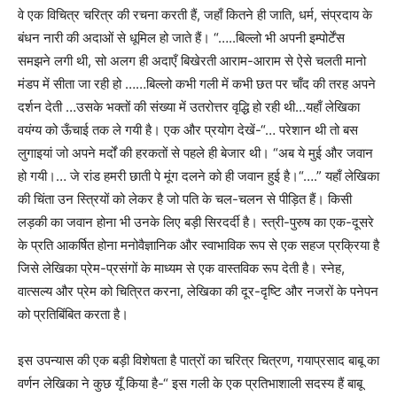
वे एक विचित्र चरित्र की रचना करती हैं, जहाँ कितने ही जाति, धर्म, संप्रदाय के
बंधन नारी की अदाओं से धूमिल हो जाते हैं। “…..बिल्लो भी अपनी इम्पोर्टेंस
समझने लगी थी, सो अलग ही अदाएँ बिखेरती आराम-आराम से ऐसे चलती मानो
मंडप में सीता जा रही हो ……बिल्लो कभी गली में कभी छत पर चाँद की तरह अपने
दर्शन देती …उसके भक्तों की संख्या में उतरोत्तर वृद्धि हो रही थी…यहाँ लेखिका
वयंग्य को ऊँचाई तक ले गयी है। एक और प्रयोग देखें-“… परेशान थी तो बस
लुगाइयां जो अपने मर्दों की हरकतों से पहले ही बेजार थी। “अब ये मुई और जवान
हो गयी।… जे रांड हमरी छाती पे मूंग दलने को ही जवान हुई है।“….” यहाँ लेखिका
की चिंता उन स्त्रियों को लेकर है जो पति के चल-चलन से पीड़ित हैं। किसी
लड़की का जवान होना भी उनके लिए बड़ी सिरदर्दी है। स्त्री-पुरुष का एक-दूसरे
के प्रति आकर्षित होना मनोवैज्ञानिक और स्वाभाविक रूप से एक सहज प्रक्रिया है
जिसे लेखिका प्रेम-प्रसंगों के माध्यम से एक वास्तविक रूप देती है। स्नेह,
वात्सल्य और प्रेम को चित्रित करना, लेखिका की दूर-दृष्टि और नजरों के पनेपन
को प्रतिबिंबित करता है।
इस उपन्यास की एक बड़ी विशेषता है पात्रों का चरित्र चित्रण, गयाप्रसाद बाबू का
वर्णन लेखिका ने कुछ यूँ किया है-“ इस गली के एक प्रतिभाशाली सदस्य हैं बाबू