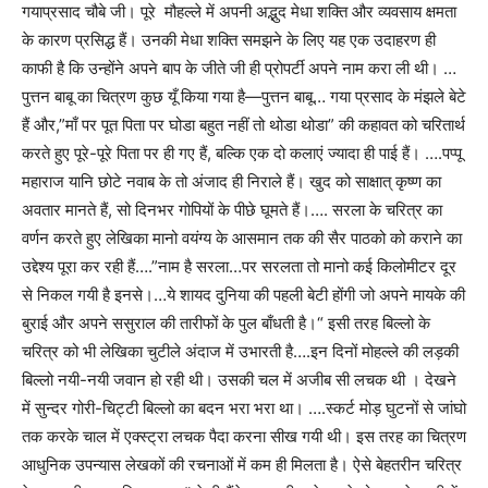
गयाप्रसाद चौबे जी। पूरे मौहल्ले में अपनी अद्भुद मेधा शक्ति और व्यवसाय क्षमता
के कारण प्रसिद्ध हैं। उनकी मेधा शक्ति समझने के लिए यह एक उदाहरण ही
काफी है कि उन्होंने अपने बाप के जीते जी ही प्रोपर्टी अपने नाम करा ली थी। …
पुत्तन बाबू का चित्रण कुछ यूँ किया गया है—पुत्तन बाबू… गया प्रसाद के मंझले बेटे
हैं और,”माँ पर पूत पिता पर घोडा बहुत नहीं तो थोडा थोडा” की कहावत को चरितार्थ
करते हुए पूरे-पूरे पिता पर ही गए हैं, बल्कि एक दो कलाएं ज्यादा ही पाई हैं। ….पप्पू
महाराज यानि छोटे नवाब के तो अंजाद ही निराले हैं। खुद को साक्षात् कृष्ण का
अवतार मानते हैं, सो दिनभर गोपियों के पीछे घूमते हैं।…. सरला के चरित्र का
वर्णन करते हुए लेखिका मानो वयंग्य के आसमान तक की सैर पाठको को कराने का
उद्देश्य पूरा कर रही हैं….”नाम है सरला…पर सरलता तो मानो कई किलोमीटर दूर
से निकल गयी है इनसे।…ये शायद दुनिया की पहली बेटी होंगी जो अपने मायके की
बुराई और अपने ससुराल की तारीफों के पुल बाँधती है।“ इसी तरह बिल्लो के
चरित्र को भी लेखिका चुटीले अंदाज में उभारती है….इन दिनों मोहल्ले की लड़की
बिल्लो नयी-नयी जवान हो रही थी। उसकी चल में अजीब सी लचक थी । देखने
में सुन्दर गोरी-चिट्टी बिल्लो का बदन भरा भरा था। ….स्कर्ट मोड़ घुटनों से जांघो
तक करके चाल में एक्स्ट्रा लचक पैदा करना सीख गयी थी। इस तरह का चित्रण
आधुनिक उपन्यास लेखकों की रचनाओं में कम ही मिलता है। ऐसे बेहतरीन चरित्र