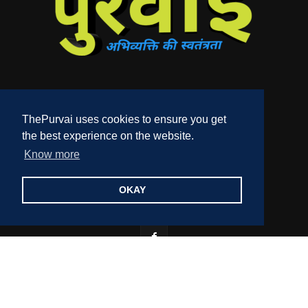
ThePurvai uses cookies to ensure you get
the best experience on the website.
Contact us:
editor@thepurvai.com
Know more
OKAY
FOLLOW US
Copyright 2018-2023 THE PURVAI | All Rights Reserved · And Our