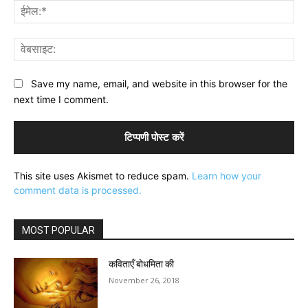
ईमे
वेब
Save my name, email, and website in this browser for the
next time I comment.
This site uses Akismet to reduce spam.
Learn how your
comment data is processed.
MOST POPULAR
कविताएँ बोधमिता की
November 26, 2018