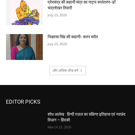
प्रेमचंद्र की कहानी मंत्र का नाट्य रूपांतरण-डॉ
चंद्रशेखर तिवारी
July 25, 2026
जिज्ञासा सिंह की कहानी- कतर ब्योंत
July 25, 2026
और अधिक लोड करें
EDITOR PICKS
शोध आलेख : हिन्दी ग़ज़ल का संक्षिप्त इतिहास एवं नवछंद
विधान – हिंदकी
March 22, 2020