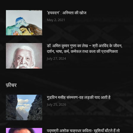
‘हयवदन’ : अस्मिता की खोज
May 2, 2021
डॉ. अमित कुमार गुप्ता का लेख – श्री अरविंद के जीवन,
दर्शन, भाषा, कर्म, कर्मफल तथा कला की प्रासंगिकता
July 27, 2024
फ़ीचर
गुडविन मसीह संस्मरण-वह लड़की याद आती है
July 25, 2026
पद्मश्री अशोक चक्रधर कविता- ख़ुशियाँ बाँटते हैं तो