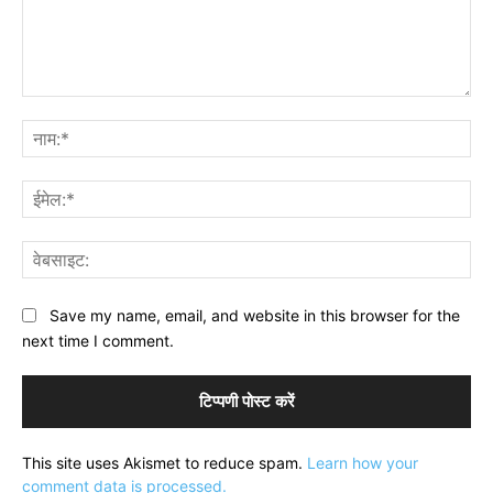
टिप्पणी:
नाम
ईमे
वेब
Save my name, email, and website in this browser for the
next time I comment.
This site uses Akismet to reduce spam.
Learn how your
comment data is processed.