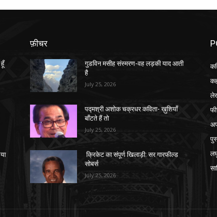
फ़ीचर
P
हूँ
गुडविन मसीह संस्मरण-वह लड़की याद आती
कव
है
कह
July 25, 2026
ले
फी
–
पद्मश्री अशोक चक्रधर कविता- ख़ुशियाँ
बाँटते हैं तो
अप
July 25, 2026
पु
लघ
िया
क्रिकेट का संपूर्ण खिलाड़ी: सर गारफील्ड
सोबर्स
सा
July 25, 2026