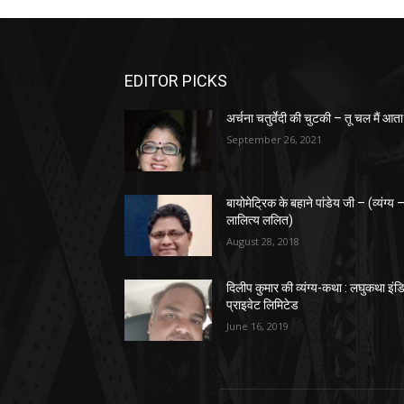
EDITOR PICKS
अर्चना चतुर्वेदी की चुटकी – तू चल मैं आता 
September 26, 2021
बायोमेट्रिक के बहाने पांडेय जी – (व्यंग्य 
लालित्य ललित)
August 28, 2018
दिलीप कुमार की व्यंग्य-कथा : लघुकथा इंड
प्राइवेट लिमिटेड
June 16, 2019