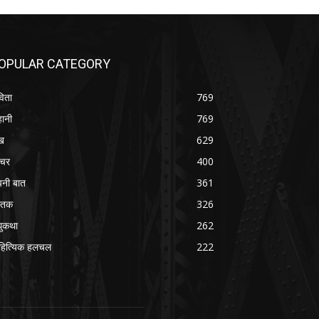
OPULAR CATEGORY
िता
769
ानी
769
ख
629
चर
400
नी बात
361
स्तक
326
ुकथा
262
हित्यिक हलचल
222