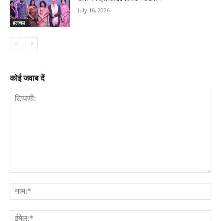
July 16, 2026
हलचल
कोई जवाब दें
टिप्पणी:
नाम
ईमे