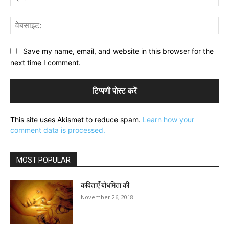
वेब
Save my name, email, and website in this browser for the
next time I comment.
This site uses Akismet to reduce spam.
Learn how your
comment data is processed.
MOST POPULAR
कविताएँ बोधमिता की
November 26, 2018