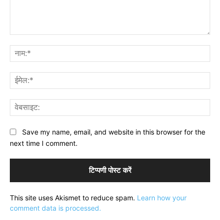
टिप्पणी:
नाम
ईमे
वेब
Save my name, email, and website in this browser for the
next time I comment.
This site uses Akismet to reduce spam.
Learn how your
comment data is processed.